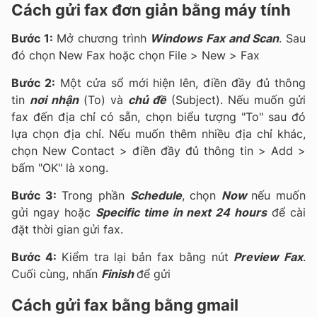
Cách gửi fax đơn giản bằng máy tính
Bước 1:
Mở chương trình
Windows Fax and Scan
. Sau
đó chọn New Fax hoặc chọn File > New > Fax
Bước 2:
Một cửa sổ mới hiện lên, điền đầy đủ thông
tin
nơi nhận
(To) và
chủ đề
(Subject). Nếu muốn gửi
fax đến địa chỉ có sẵn, chọn biểu tượng "To" sau đó
lựa chọn địa chỉ. Nếu muốn thêm nhiều địa chỉ khác,
chọn New Contact > điền đầy đủ thông tin > Add >
bấm "OK" là xong.
Bước 3:
Trong phần
Schedule
, chọn
Now
nếu muốn
gửi ngay hoặc
Specific time in next 24 hours
để cài
đặt thời gian gửi fax.
Bước 4:
Kiểm tra lại bản fax bằng nút
Preview Fax
.
Cuối cùng, nhấn
Finish
để gửi
Cách gửi fax bằng bằng gmail