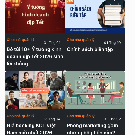
Cho nhà quản lý
Cho nhà quản lý
01 Thg 01
01 Thg 10
Bỏ túi 10+ Ý tưởng kinh
Chính sách biên tập
doanh dịp Tết 2026 sinh
lời khủng
Cho nhà quản lý
Cho nhà quản lý
28 Thg 04
01 Thg 02
Giá booking KOL Việt
Phòng marketing gồm
Nam mới nhất 2026
những bộ phận nào?