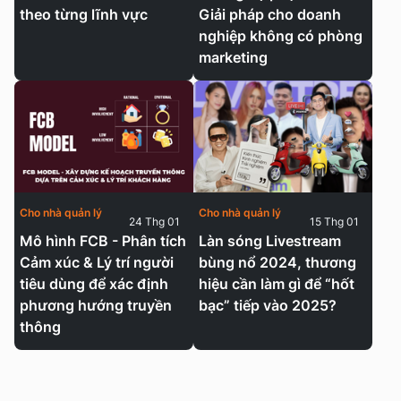
theo từng lĩnh vực
Giải pháp cho doanh
nghiệp không có phòng
marketing
Cho nhà quản lý
Cho nhà quản lý
24 Thg 01
15 Thg 01
Mô hình FCB - Phân tích
Làn sóng Livestream
Cảm xúc & Lý trí người
bùng nổ 2024, thương
tiêu dùng để xác định
hiệu cần làm gì để “hốt
phương hướng truyền
bạc” tiếp vào 2025?
thông