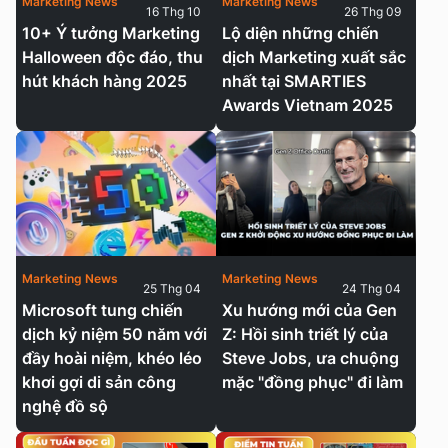
Marketing News
Marketing News
16 Thg 10
26 Thg 09
10+ Ý tưởng Marketing
Lộ diện những chiến
Halloween độc đáo, thu
dịch Marketing xuất sắc
hút khách hàng 2025
nhất tại SMARTIES
Awards Vietnam 2025
Marketing News
Marketing News
25 Thg 04
24 Thg 04
Microsoft tung chiến
Xu hướng mới của Gen
dịch kỷ niệm 50 năm với
Z: Hồi sinh triết lý của
đầy hoài niệm, khéo léo
Steve Jobs, ưa chuộng
khơi gợi di sản công
mặc "đồng phục" đi làm
nghệ đồ sộ