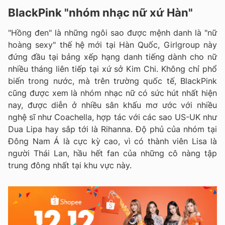
BlackPink "nhóm nhạc nữ xứ Hàn"
"Hồng đen" là những ngôi sao được mệnh danh là "nữ
hoàng sexy" thế hệ mới tại Hàn Quốc, Girlgroup này
đứng đầu tại bảng xếp hạng danh tiếng dành cho nữ
nhiều tháng liên tiếp tại xứ sở Kim Chi. Không chỉ phổ
biến trong nước, mà trên trường quốc tế, BlackPink
cũng được xem là nhóm nhạc nữ có sức hút nhất hiện
nay, được diễn ở nhiều sân khấu mơ ước với nhiều
nghệ sĩ như Coachella, hợp tác với các sao US-UK như
Dua Lipa hay sắp tới là Rihanna. Độ phủ của nhóm tại
Đông Nam Á là cực kỳ cao, vì có thành viên Lisa là
người Thái Lan, hầu hết fan của những cô nàng tập
trung đông nhất tại khu vực này.