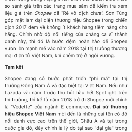
so sánh giá trên các trang mua sắm để kiểm tra xem
liệu giá trên
Shopee
đã “Rẻ vô địch chưa”. Sơn Tùng
góp mặt làm đại diện thương hiệu Shopee trong chiến
dịch 2017 đem về không ít khách hàng tiềm năng cho
hãng. Chính nhờ độ nổi tiếng của chàng ca sĩ thành
danh này, thì đó là bước đệm hoàn hảo để Shopee
vươn lên mạnh mẽ vào năm 2018 tại thị trường thương
mại điện tử Việt Nam, khi chễm trệ ở ngôi vương.
Tạm kết
Shopee đang có bước phát triển "phi mã" tại thị
trường Đông Nam Á và đặc biệt tại Việt Nam. Nếu như
Lazada vài năm trước thu hút hầu hết Spotlight trên
thị trường, thì kể từ năm 2018 trở đi Shopee mới chính
là "Vedette" của ngành E-commerce
. Đại sứ thương
hiệu Shopee Việt Nam
mời đến là những cái tên có độ
nổi danh cực cao trên thế giới, Châu Á và tại trong
quốc gia đó, đây chính là lý do tại sao "đại gia" trong