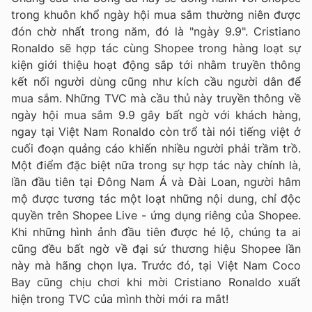
trong khuôn khổ ngày hội mua sắm thường niên được
đón chờ nhất trong năm, đó là "ngày 9.9". Cristiano
Ronaldo sẽ hợp tác cùng Shopee trong hàng loạt sự
kiện giới thiệu hoạt động sắp tới nhằm truyền thông
kết nối người dùng cũng như kích cầu người dân để
mua sắm. Những TVC mà cầu thủ này truyền thông về
ngày hội mua sắm 9.9 gây bất ngờ với khách hàng,
ngay tại Việt Nam Ronaldo còn trổ tài nói tiếng việt ở
cuối đoạn quảng cáo khiến nhiều người phải trầm trồ.
Một điểm đặc biệt nữa trong sự hợp tác này chính là,
lần đầu tiên tại Đông Nam Á và Đài Loan, người hâm
mộ được tương tác một loạt những nội dung, chỉ độc
quyền trên Shopee Live - ứng dụng riêng của Shopee.
Khi những hình ảnh đầu tiên được hé lộ, chúng ta ai
cũng đều bất ngờ về đại sứ thương hiệu Shopee lần
này mà hãng chọn lựa. Trước đó, tại Việt Nam Coco
Bay cũng chịu chơi khi mời Cristiano Ronaldo xuất
hiện trong TVC của mình thời mới ra mắt!