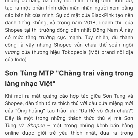
những cô nàng đã cháy hết mình trong đêm hôm đó,
tạo ra một phần trình diễn mãn nhãn người xem bằng
các bản hit của mình. Sự có mặt của BlackPink tạo nên
danh tiếng khủng, và trong năm 2018, doanh thu của
Shopee tại thị trường đông dân nhất Đông Nam Á này
có mức tăng trưởng cực mạnh. Tuy nhiên, dù thành
công là vậy nhưng Shopee vẫn chưa thể soán ngôi
vương của thương hiệu Tokopedia (Một brand nội địa
của Indo).
Sơn Tùng MTP "Chàng trai vàng trong
làng nhạc Việt"
Khi mới ra mắt quảng cáo hợp tác giữa Sơn Tùng và
Shopee, dân tình tỏ ra thích thú với câu cửa miệng mới
của “Ông hoàng” tạo trào lưu: “Đã Rẻ vô địch chưa?”.
Đây là một trong những thách thức thú vị mà Sơn
Tùng và
Shopee
– một trong những kênh bán hàng
online được giới trẻ yêu thích nhất, đưa ra trong