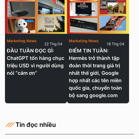
Marketing News
Marketing News
22 Thg 04
18 Thg 04
ĐẦU TUẦN ĐỌC GÌ:
ĐIỂM TIN TUẦN:
ChatGPT tốn hàng chục
Hermès trở thành tập
triệu USD vì người dùng
đoàn thời trang giá trị
nói “cảm ơn”
nhất thế giới, Google
hợp nhất các tên miền
quốc gia, chuyển toàn
bộ sang google.com
Tin đọc nhiều