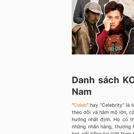
Danh sách KOL
Nam
“
Celeb
” hay “Celebrity” là
theo dõi và hâm mộ lớn, có
hưởng nhất định.
Họ có th
những nhãn hàng, thương 
hot, nổi tiếng tại Việt Nam 