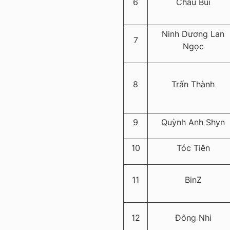
6
Châu Bùi
Ninh Dương Lan
7
Ngọc
8
Trấn Thành
9
Quỳnh Anh Shyn
10
Tóc Tiên
11
BinZ
12
Đông Nhi