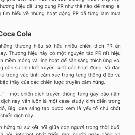
 thương hiệu đã ứng dụng PR như thế nào để mang lại
ng tìm hiểu về những hoạt động PR đã từng làm mưa
 Coca Cola
những thương hiệu sở hữu nhiều chiến dịch PR ấn
nay. Thương hiệu này có một nguyên tắc PR rất hiệu
ôn mềm mỏng và linh hoạt để sẵn sàng thích ứng với
g cần sự liên kết xuyên suốt các hoạt động. Và đặc
chú trọng vào tính cảm xúc trong từng thông điệp và
 bậc thầy của các chiến lược truyền cảm hứng.
…” - một chiến dịch truyền thông từng gây bão năm
 dịch này vẫn luôn là một case study kinh điển trong
đó, Big Idea sáng tạo được xem là yếu tố chủ chốt
chiến dịch này.
 hứng từ sự kết nối giữa con người trong thời buổi
 hội, internet phát triển, mọi người ngày càng xa