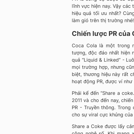
lĩnh vực hiện nay. Vậy các
hiệu quả tối ưu nhất? Cù
làm gió trên thị trường nhé!
Chiến lược PR của
Coca Cola là một trong 
tượng, độc đáo nhất hiện 
quả “Liquid & Linked” - Lu
mọi trường hợp, nhưng cũn
biệt, thương hiệu này rất 
hoạt động PR, được ví như
Phải kể đến “Share a coke
2011 và cho đến nay, chiến
PR - Truyền thông. Trong 
cho sự viral cực khủng của 
Share a Coke được lấy cảm
công nghệ số. Khi mạng xã