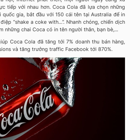
rực tiếp với nhau hơn. Coca Cola đã lựa chọn những
 quốc gia, bắt đầu với 150 cái tên tại Australia để in
 điệp “shake a coke with…”. Nhanh chóng, chiến dịch
m những chai Coca có in tên người thân, bạn bè,...
giúp Coca Cola đã tăng tới 7% doanh thu bán hàng,
sions và tăng trưởng traffic Facebook tới 870%.