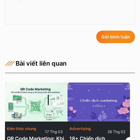
Gửi bình luận
Bài viết liên quan
Kiến thức chung
Advertising
17 Thg 03
26 Thg 02
QR Code Marketing: Khi
18+ Chiến dịch