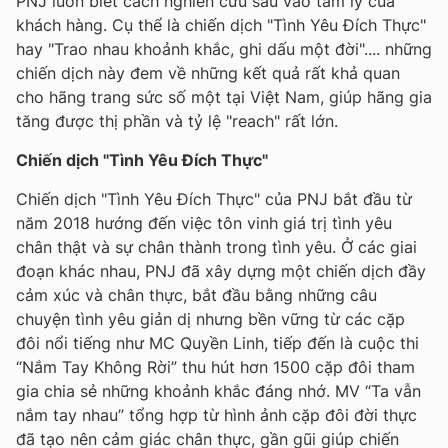
PNJ luôn biết cách nghiên cứu sâu vào tâm lý của
khách hàng. Cụ thể là chiến dịch "Tình Yêu Đích Thực"
hay "Trao nhau khoảnh khắc, ghi dấu một đời".... những
chiến dịch này đem về những kết quả rất khả quan
cho hãng trang sức số một tại Việt Nam, giúp hãng gia
tăng được thị phần và tỷ lệ "reach" rất lớn.
Chiến dịch "Tình Yêu Đích Thực"
Chiến dịch "Tình Yêu Đích Thực" của PNJ bắt đầu từ
năm 2018 hướng đến việc tôn vinh giá trị tình yêu
chân thật và sự chân thành trong tình yêu. Ở các giai
đoạn khác nhau, PNJ đã xây dựng một chiến dịch đầy
cảm xúc và chân thực, bắt đầu bằng những câu
chuyện tình yêu giản dị nhưng bền vững từ các cặp
đôi nổi tiếng như MC Quyền Linh, tiếp đến là cuộc thi
“Nắm Tay Không Rời” thu hút hơn 1500 cặp đôi tham
gia chia sẻ những khoảnh khắc đáng nhớ. MV “Ta vẫn
nắm tay nhau” tổng hợp từ hình ảnh cặp đôi đời thực
đã tạo nên cảm giác chân thực, gần gũi giúp chiến