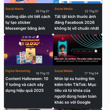
Social Media
Social Media
29 Thg 01
22 Thg 01
Hướng dẫn chi tiết cách
Tất tật kích thước ảnh
tự tạo sticker
đăng Facebook 2026
Messenger bằng ảnh
không bị vỡ chuẩn nhất
Digital Marketing
Social Media
16 Thg 10
17 Thg 04
Content Halloween: 10
Nhìn lại xu hướng tìm
Ý tưởng và cách xây
kiếm trên TikTok: Mục
dựng hiệu quả 2025
tiêu và từ khóa của
người dùng hoàn toàn
khác so với Google