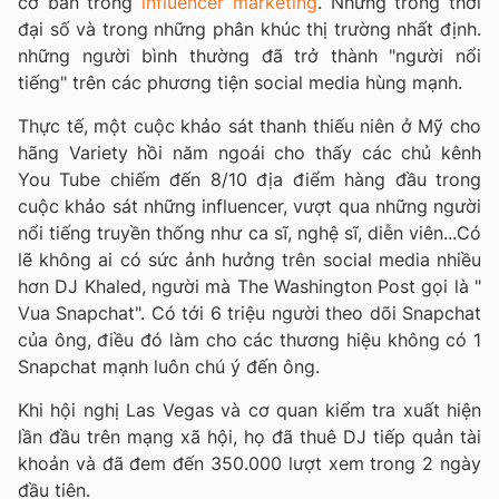
cơ bản trong
influencer marketing
. Nhưng trong thời
đại số và trong những phân khúc thị trường nhất định.
những người bình thường đã trở thành "người nổi
tiếng" trên các phương tiện social media hùng mạnh.
Thực tế, một cuộc khảo sát thanh thiếu niên ở Mỹ cho
hãng Variety hồi năm ngoái cho thấy các chủ kênh
You Tube chiếm đến 8/10 địa điểm hàng đầu trong
cuộc khảo sát những influencer, vượt qua những người
nổi tiếng truyền thống như ca sĩ, nghệ sĩ, diễn viên...Có
lẽ không ai có sức ảnh hưởng trên social media nhiều
hơn DJ Khaled, người mà The Washington Post gọi là "
Vua Snapchat". Có tới 6 triệu người theo dõi Snapchat
của ông, điều đó làm cho các thương hiệu không có 1
Snapchat mạnh luôn chú ý đến ông.
Khi hội nghị Las Vegas và cơ quan kiểm tra xuất hiện
lần đầu trên mạng xã hội, họ đã thuê DJ tiếp quản tài
khoản và đã đem đến 350.000 lượt xem trong 2 ngày
đầu tiên.