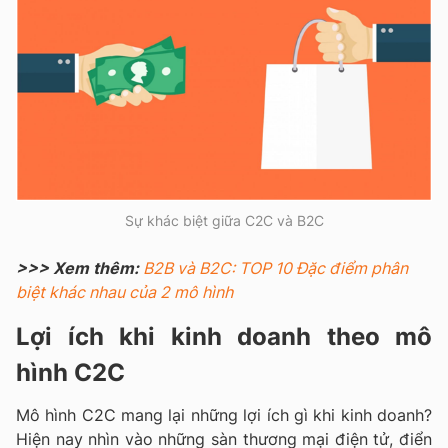
Sự khác biệt giữa C2C và B2C
>>> Xem thêm:
B2B và B2C: TOP 10 Đặc điểm phân
biệt khác nhau của 2 mô hình
Lợi ích khi kinh doanh theo mô
hình C2C
Mô hình C2C mang lại những lợi ích gì khi kinh doanh?
Hiện nay nhìn vào những sàn thương mại điện tử, điển