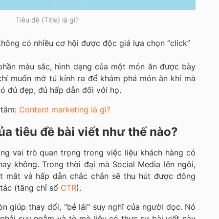
Tiêu đề (Title) là gì?
hông có nhiều cơ hội được độc giả lựa chọn “click”
à phần màu sắc, hình dạng của một món ăn được bày
ẽ chỉ muốn mở tủ kính ra để khám phá món ăn khi mà
nó đủ đẹp, đủ hấp dẫn đối với họ.
 tâm:
Content marketing là gì?
a tiêu đề bài viết như thế nào?
óng vai trò quan trọng trong việc liệu khách hàng có
ay không. Trong thời đại mà Social Media lên ngôi,
bắt mắt và hấp dẫn chắc chắn sẽ thu hút được đông
 tác (tăng chỉ số
CTR
).
còn giúp thay đổi, "bẻ lái" suy nghĩ của người đọc. Nó
 phải suy ngẫm và tò mò liệu có thực sự bài viết này