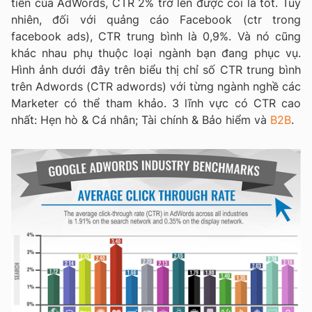
tiền của AdWords, CTR 2% trở lên được coi là tốt. Tuy
nhiên, đối với quảng cáo Facebook (ctr trong
facebook ads), CTR trung bình là 0,9%. Và nó cũng
khác nhau phụ thuộc loại ngành bạn đang phục vụ.
Hình ảnh dưới đây trên biểu thị chỉ số CTR trung bình
trên Adwords (CTR adwords) với từng ngành nghề các
Marketer có thể tham khảo. 3 lĩnh vực có CTR cao
nhất: Hẹn hò & Cá nhân; Tài chính & Bảo hiểm và
B2B
.