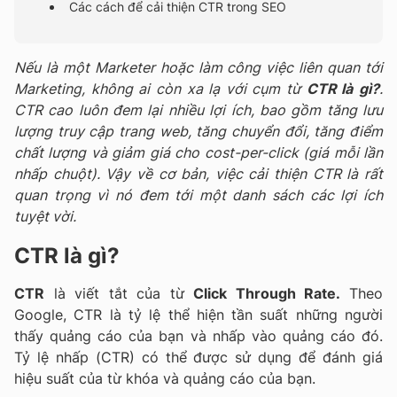
Các cách để cải thiện CTR trong SEO
Nếu là một Marketer
hoặc làm công việc liên quan tới
Marketing, không ai còn xa lạ với cụm từ
CTR là gì?
.
CTR cao
luôn đem lại nhiều lợi ích, bao gồm tăng lưu
lượng truy cập trang web
, tăng chuyển đổi, tăng điểm
chất lượng và giảm giá
cho cost-per-click (giá mỗi lần
nhấp chuột). Vậy về cơ bản,
việc cải thiện CTR
là rất
quan trọng vì nó đem tới một danh sách các lợi ích
tuyệt vời.
CTR là gì?
CTR
là viết tắt của từ
Click Through Rate.
Theo
Google, CTR là tỷ lệ thể hiện tần suất những người
thấy quảng cáo của bạn và nhấp vào quảng cáo đó.
Tỷ lệ nhấp (CTR) có thể được sử dụng để đánh giá
hiệu suất của từ khóa và quảng cáo của bạn.