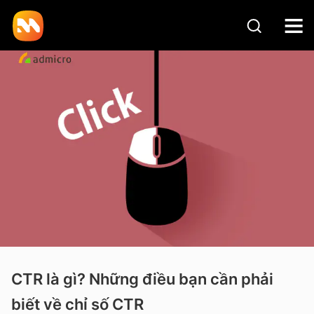
CTR là gì? Những điều bạn cần phải
biết về chỉ số CTR