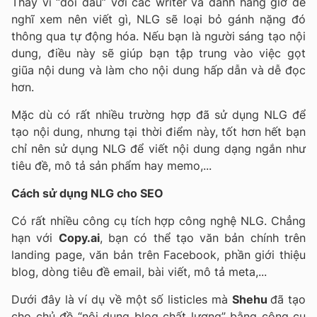
Thay vì “đối đầu” với các writer và dành hàng giờ để
nghĩ xem nên viết gì, NLG sẽ loại bỏ gánh nặng đó
thông qua tự động hóa. Nếu bạn là người sáng tạo nội
dung, điều này sẽ giúp bạn tập trung vào việc gọt
giũa nội dung và làm cho nội dung hấp dẫn và dễ đọc
hơn.
Mặc dù có rất nhiều trường hợp đã sử dụng NLG để
tạo nội dung, nhưng tại thời điểm này, tốt hơn hết bạn
chỉ nên sử dụng NLG để viết nội dung dạng ngắn như
tiêu đề, mô tả sản phẩm hay memo,...
Cách sử dụng NLG cho SEO
Có rất nhiều công cụ tích hợp công nghệ NLG. Chẳng
hạn với
Copy.ai
, bạn có thể tạo văn bản chính trên
landing page, văn bản trên Facebook, phần giới thiệu
blog, dòng tiêu đề email, bài viết, mô tả meta,...
Dưới đây là ví dụ về một số listicles mà
Shehu
đã tạo
cho chủ đề “nội dung blog chất lượng” bằng công cụ