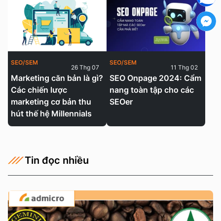
SEO/SEM
SEO/SEM
26 Thg 07
11 Thg 02
Marketing căn bản là gì?
SEO Onpage 2024: Cẩm
Các chiến lược
nang toàn tập cho các
marketing cơ bản thu
SEOer
hút thế hệ Millennials
Tin đọc nhiều