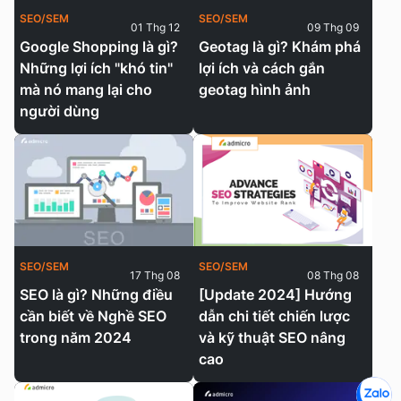
SEO/SEM
SEO/SEM
01 Thg 12
09 Thg 09
Google Shopping là gì?
Geotag là gì? Khám phá
Những lợi ích "khó tin"
lợi ích và cách gắn
mà nó mang lại cho
geotag hình ảnh
người dùng
SEO/SEM
SEO/SEM
17 Thg 08
08 Thg 08
SEO là gì? Những điều
[Update 2024] Hướng
cần biết về Nghề SEO
dẫn chi tiết chiến lược
trong năm 2024
và kỹ thuật SEO nâng
cao