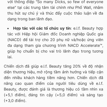
với thông điệp "So many Dicks, so few of everyone
else" tại các trung tâm tài chính như Phố Wall, nhằm
thu hút sự chú ý và thúc đẩy cuộc thảo luận về đa
dạng trong ban lãnh đạo.
Hợp tác với các tổ chức uy tín
: e.l.f. Beauty hợp
tác với Hiệp hội Giám đốc Doanh nghiệp Quốc gia
(NACD) để tài trợ cho 20 phụ nữ và/hoặc ứng viên
đa dạng tham gia chương trình NACD Accelerate™,
giúp họ chuẩn bị cho vai trò lãnh đạo trong tương
lai.
Chiến dịch đã giúp e.l.f. Beauty tăng 20% về độ nhận
diện thương hiệu, mở rộng tầm ảnh hưởng và tiếp cận
đến nhiều khách hàng tiềm năng hơn. Chiến dịch đã
nâng cao quan điểm của người tiêu dùng về e.l.f.
Beauty, được đánh giá là thương hiệu có tầm nhìn xa
(+5,1 điểm), đáng tin cậy (+5,0 điểm) và sáng tạo
(+3,0 điểm).