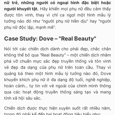
nữ trẻ, những người có ngoại hình đặc biệt hoặc
người khuyết tật.
Hãy khiến mọi phụ nữ đều cảm thấy
được tôn vinh, thay vì chỉ ca ngợi một hình mẫu lý
tưởng nào đó như "người phụ nữ hiền dịu" hay "người
phụ nữ độc lập, mạnh mẽ".
Case Study: Dove – "Real Beauty"
Nói tới các chiến dịch dành cho phái đẹp, chắc chắn
không thể bỏ qua "Real Beauty" – một chiến dịch nhằm
phá vỡ chuẩn mực sắc đẹp truyền thống và tôn vinh
vẻ đẹp đa dạng của phụ nữ trên toàn cầu. Thay vì
quảng bá theo một hình mẫu lý tưởng nào đó, Dove
khuyến khích phụ nữ ở đa dạng độ tuổi, nghề nghiệp,
hoàn cảnh... tự tin với vẻ ngoài của chính mình thông
qua các hoạt động truyền thông sáng tạo và mang
tính xã hội sâu sắc.
Chiến dịch được thực hiện xuyên suốt rất nhiều năm,
trong đó phải kể đến hai hoạt động tiêu biểu như: