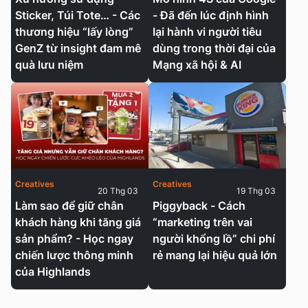
Sticker, Túi Tote… - Các
- Đã đến lúc định hình
thương hiệu “lấy lòng”
lại hành vi người tiêu
GenZ từ insight đam mê
dùng trong thời đại của
quà lưu niệm
Mạng xã hội & AI
Creatives
Creatives
20 Thg 03
19 Thg 03
Làm sao để giữ chân
Piggyback - Cách
khách hàng khi tăng giá
“marketing trên vai
sản phẩm? - Học ngay
người khổng lồ” chi phí
chiến lược thông minh
rẻ mang lại hiệu quả lớn
của Highlands