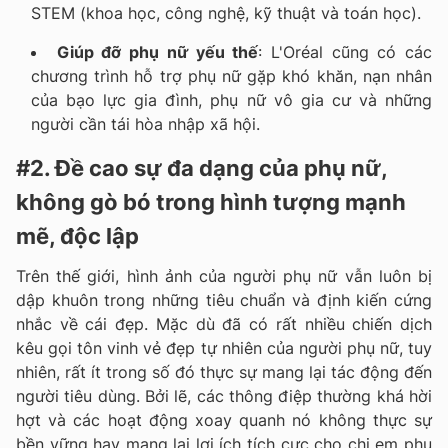
STEM (khoa học, công nghệ, kỹ thuật và toán học).
Giúp đỡ phụ nữ yếu thế
: L'Oréal cũng có các
chương trình hỗ trợ phụ nữ gặp khó khăn, nạn nhân
của bạo lực gia đình, phụ nữ vô gia cư và những
người cần tái hòa nhập xã hội.
#2. Đề cao sự đa dạng của phụ nữ,
không gò bó trong hình tượng mạnh
mẽ, độc lập
Trên thế giới, hình ảnh của người phụ nữ vẫn luôn bị
dập khuôn trong những tiêu chuẩn và định kiến cứng
nhắc về cái đẹp. Mặc dù đã có rất nhiều chiến dịch
kêu gọi tôn vinh vẻ đẹp tự nhiên của người phụ nữ, tuy
nhiên, rất ít trong số đó thực sự mang lại tác động đến
người tiêu dùng. Bởi lẽ, các thông điệp thường khá hời
hợt và các hoạt động xoay quanh nó không thực sự
bền vững hay mang lại lợi ích tích cực cho chị em phụ