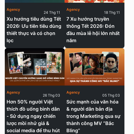
Agency
Agency
24 Thg 11
18 Thg 11
Xu hướng tiêu dùng Tết
7 Xu hướng truyền
2026: Ưu tiên tiêu dùng
thông Tết 2026: Đón
thiết thực và có chọn
đầu mùa lễ hội lớn nhất
lọc
năm
Agency
Agency
26 Thg 03
05 Thg 03
Hơn 50% người Việt
Sức mạnh của văn hóa
thích đồ uống bình dân
& người dân bản địa
- Sử dụng ngay chiến
trong Marketing qua sự
lược mồi nhử giá &
thành công MV “Bắc
social media để thu hút
Bling”