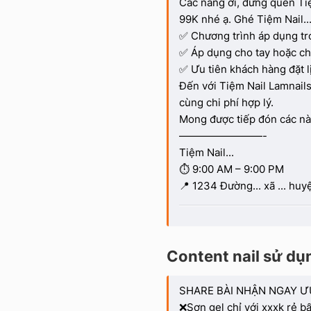
Các nàng ơi, đừng quên Tiệ
99K nhé ạ. Ghé Tiệm Nail..
✅ Chương trình áp dụng tr
✅ Áp dụng cho tay hoặc ch
✅ Ưu tiên khách hàng đặt l
Đến với Tiệm Nail Lamnails
cùng chi phí hợp lý.
Mong được tiếp đón các nàn
————————-
Tiệm Nail...
⏱ 9:00 AM – 9:00 PM
📍 1234 Đường... xã ... huyệ
Content nail sử dụ
SHARE BÀI NHẬN NGAY Ư
❌Sơn gel chỉ với xxxk rẻ b