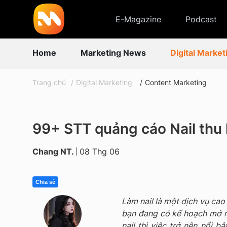
E-Magazine
Podcast
Home
Marketing News
Digital Market
Trang chủ
Digital Marketing
Content Marketing
99+ STT quảng cáo Nail thu
Chang NT.
08 Thg 06
Chia sẻ
Làm nail là một dịch vụ cao 
bạn đang có kế hoạch mở m
nail thì việc trở nên nổi b