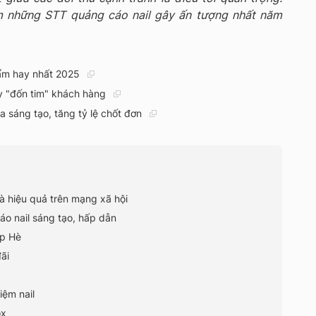
m những STT quảng cáo nail gây ấn tượng nhất năm
ẩm hay nhất 2025
y "đốn tim" khách hàng
 sáng tạo, tăng tỷ lệ chốt đơn
à hiệu quả trên mạng xã hội
o nail sáng tạo, hấp dẫn
ịp Hè
ãi
iệm nail
ox