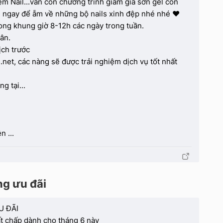
m Nail...vẫn còn chương trình giảm giá sơn gel còn
. ngay để ẵm về những bộ nails xinh đệp nhé nhé ❤️
ong khung giờ 8-12h các ngày trong tuần.
ân.
ịch trước
.net, các nàng sẽ được trải nghiệm dịch vụ tốt nhất
g tại...
n ...
ng ưu đãi
U ĐÃI
ất chấp dành cho tháng 6 này