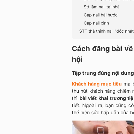
Stt làm nail tại nhà
Cap nail hài hước
Cap nail xinh
STT thả thính nail "độc nhấ
Cách đăng bài về 
hội
Tập trung đúng nội dung
Khách hàng mục tiêu
mà b
thu hút khách hàng chiêm 
thì
bài viết khai trương ti
tiết. Ngoài ra, bạn cũng c
thể hiện sức hấp dẫn của bộ