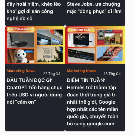
đầy hoài niệm, khéo léo
Steve Jobs, ưa chuộng
khơi gợi di sản công
mặc "đồng phục" đi làm
nghệ đồ sộ
Marketing News
Marketing News
22 Thg 04
18 Thg 04
ĐẦU TUẦN ĐỌC GÌ:
ĐIỂM TIN TUẦN:
ChatGPT tốn hàng chục
Hermès trở thành tập
triệu USD vì người dùng
đoàn thời trang giá trị
nói “cảm ơn”
nhất thế giới, Google
hợp nhất các tên miền
quốc gia, chuyển toàn
bộ sang google.com