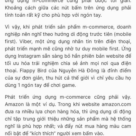
ứng dụng m-commerce cũng phải được tối giản.
Khoảng cách giữa các nút bấm trên ứng dụng phải
tính toán rất kỹ cho phù hợp với ngón tay.
Vì vậy, khi phát triển sản phẩm m-commerce, doanh
nghiệp nên nghĩ theo hướng di động trước tiên (mobile
first). Viber, một ứng dụng nhắn tin trên điện thoại,
phát triển mạnh mẽ cũng nhờ tư duy mobile first. Ứng
dụng Instagram sẵn sàng bỏ hẳn phiên bản website để
tối ưu hóa trải nghiệm chia sẻ ảnh mọi nơi qua điện
thoại. Flappy Bird của Nguyễn Hà Đông là đỉnh điểm
của sự đơn giản, thu hút cả thế giới vì chỉ yêu cầu họ
dùng 1 ngón tay để chơi game.
Phát triển ứng dụng m-commerce cũng phải vậy.
Amazon là một ví dụ. Trong khi website amazon.com
đưa ra nhiều lựa chọn hàng hóa, thì ứng dụng di động
chỉ tập trung giới thiệu những sản phẩm mà hệ thống
nghĩ là phù hợp nhất; và đẩy nút mua hàng màu cam
nổi bật để “kích thích” người xem bấm vào.