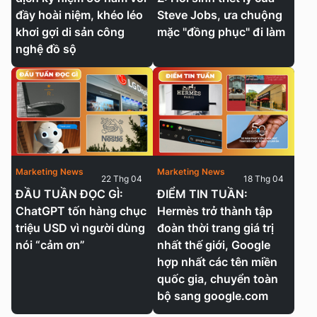
đầy hoài niệm, khéo léo
Steve Jobs, ưa chuộng
khơi gợi di sản công
mặc "đồng phục" đi làm
nghệ đồ sộ
Marketing News
Marketing News
22 Thg 04
18 Thg 04
ĐẦU TUẦN ĐỌC GÌ:
ĐIỂM TIN TUẦN:
ChatGPT tốn hàng chục
Hermès trở thành tập
triệu USD vì người dùng
đoàn thời trang giá trị
nói “cảm ơn”
nhất thế giới, Google
hợp nhất các tên miền
quốc gia, chuyển toàn
bộ sang google.com