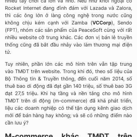
nhiều tay chơi cả lớn và nhỏ. Nếu như khối ngoại có
Rocket Internet đang đình đám với Lazada và Zalora,
thì các ông lớn ở làng công nghệ trong nước cũng
không chịu kém cạnh với Zamba (
VCCorp
), Sendo
(FPT), nhóm các sản phẩm của PeaceSoft cùng với rất
nhiều website cỡ trung khác. Các đơn vị bán lẻ truyền
thống cũng đã bắt đầu nhảy vào làm thương mại điện
tử.
Tuy nhiên, phần lớn các mô hình trên vẫn tập trung
vào TMĐT trên website. Trong khi đó, theo số liệu của
Bộ Thông tin & Truyền thông, đến cuối năm 2014, số
thuê bao di động đã đạt gần 140 triệu, số thuê bao 3G
đạt 27,5 triệu. Khi hạ tầng và nền tảng cho mô hình
TMĐT trên di động (m-commerce) đã khá phát triển,
liệu các doanh nghiệp có thể tận dụng kênh giao dịch
mới để bán hàng hay không; và sẽ có những điểm nào
cần lưu ý?
M-commerce khác TMĐT trên