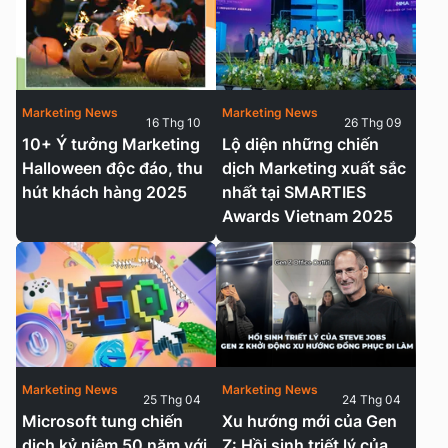
Marketing News
Marketing News
16 Thg 10
26 Thg 09
10+ Ý tưởng Marketing
Lộ diện những chiến
Halloween độc đáo, thu
dịch Marketing xuất sắc
hút khách hàng 2025
nhất tại SMARTIES
Awards Vietnam 2025
Marketing News
Marketing News
25 Thg 04
24 Thg 04
Microsoft tung chiến
Xu hướng mới của Gen
dịch kỷ niệm 50 năm với
Z: Hồi sinh triết lý của