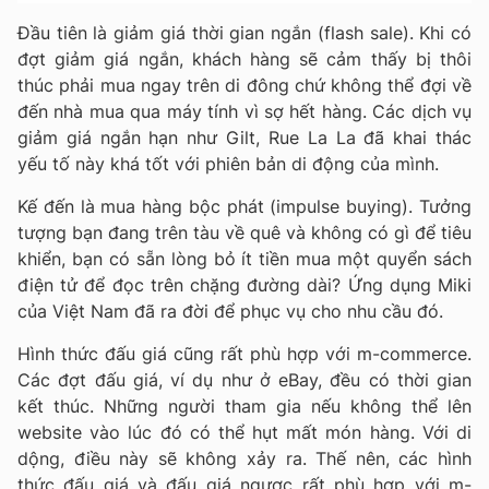
Ðầu tiên là giảm giá thời gian ngắn (flash sale). Khi có
đợt giảm giá ngắn, khách hàng sẽ cảm thấy bị thôi
thúc phải mua ngay trên di đông chứ không thể đợi về
đến nhà mua qua máy tính vì sợ hết hàng. Các dịch vụ
giảm giá ngắn hạn như Gilt, Rue La La đã khai thác
yếu tố này khá tốt với phiên bản di động của mình.
Kế đến là mua hàng bộc phát (impulse buying). Tưởng
tượng bạn đang trên tàu về quê và không có gì để tiêu
khiển, bạn có sẵn lòng bỏ ít tiền mua một quyển sách
điện tử để đọc trên chặng đường dài? Ứng dụng Miki
của Việt Nam đã ra đời để phục vụ cho nhu cầu đó.
Hình thức đấu giá cũng rất phù hợp với m-commerce.
Các đợt đấu giá, ví dụ như ở eBay, đều có thời gian
kết thúc. Những người tham gia nếu không thể lên
website vào lúc đó có thể hụt mất món hàng. Với di
dộng, điều này sẽ không xảy ra. Thế nên, các hình
thức đấu giá và đấu giá ngược rất phù hợp với m-