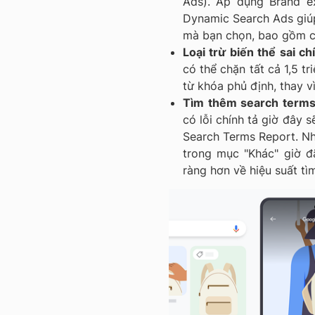
Ads). Áp dụng Brand ex
Dynamic Search Ads giúp
mà bạn chọn, bao gồm cả 
Loại trừ biến thể sai c
có thể chặn tất cả 1,5 tr
từ khóa phủ định, thay v
Tìm thêm search terms
có lỗi chính tả giờ đây 
Search Terms Report. Nh
trong mục "Khác" giờ đã
ràng hơn về hiệu suất tì