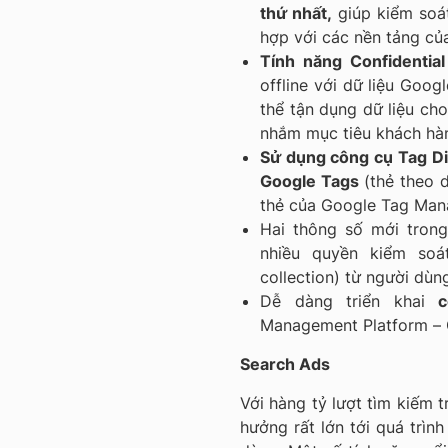
thứ nhất,
giúp kiểm soát
hợp với các nền tảng củ
Tính năng Confidentia
offline với dữ liệu Goo
thể tận dụng dữ liệu ch
nhắm mục tiêu khách hàn
Sử dụng công cụ Tag Dia
Google Tags
(thẻ theo d
thẻ của Google Tag Mana
Hai thông số mới tron
nhiều quyền kiểm soá
collection) từ người dùn
Dễ dàng triển khai
c
Management Platform –
Search Ads
Với hàng tỷ lượt tìm kiếm 
hưởng rất lớn tới quá trìn