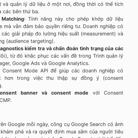
 và quản lý dữ liệu ở một nơi, đồng thời có thể tích
a các bên thứ ba.
l Matching
: Tính năng này cho phép khớp dữ liệu
gle mà vẫn đảm bảo quyền riêng tư. Doanh nghiệp có
o các giải pháp đo lường hiệu suất (measurement) và
g (audience targeting).
gnostics kiểm tra và chẩn đoán tình trạng của các
õi), từ đó khắc phục các vấn đề trong Trình quản lý
ger, Google Ads và Google Analytics.
g Consent Mode API để giúp các doanh nghiệp có
t hơn trong việc thu thập sự đồng ý (consent
g.
onsent banner và consent mode
với Consent
 CMP.
trên Google mỗi ngày, công cụ Google Search có ảnh
h khám phá và ra quyết định mua sắm của người tiêu