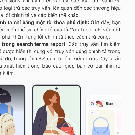
clusions khi cần trên tất cả các loại đối sánh và
 loại trừ các truy vấn liên quan đến các thương hiệu
lỗi chính tả và các biến thể khác.
hính tả chỉ bằng một từ khóa phủ định
: Giờ đây, bạn
iệu biến thể sai chính tả của từ "YouTube" chỉ với một
ì phải thêm từng lỗi chính tả theo cách thủ công.
 trong search terms report
: Các truy vấn tìm kiếm
sẽ được hiển thị cùng với truy vấn đúng chính tả trong
ờ đó, trung bình 9% cụm từ tìm kiếm trước đây bị ẩn
 xuất hiện trong báo cáo, giúp bạn có cái nhìn rõ
m kiếm.