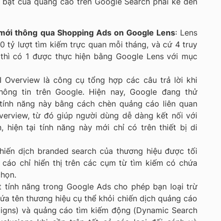
i bật của quảng cáo trên Google Search phải kể đến
 mới thông qua Shopping Ads on Google Lens
: Lens
 tỷ lượt tìm kiếm trực quan mỗi tháng, và cứ 4 truy
 thì có 1 được thực hiện bằng Google Lens với mục
I Overview là công cụ tổng hợp các câu trả lời khi
hông tin trên Google. Hiện nay, Google đang thử
tính năng này bằng cách chèn quảng cáo liên quan
Overview, từ đó giúp người dùng dễ dàng kết nối với
, hiện tại tính năng này mới chỉ có trên thiết bị di
hiến dịch branded search của thương hiệu được tối
cáo chỉ hiển thị trên các cụm từ tìm kiếm có chứa
chọn.
t tính năng trong Google Ads cho phép bạn loại trừ
hứa tên thương hiệu cụ thể khỏi chiến dịch quảng cáo
igns) và quảng cáo tìm kiếm động (Dynamic Search