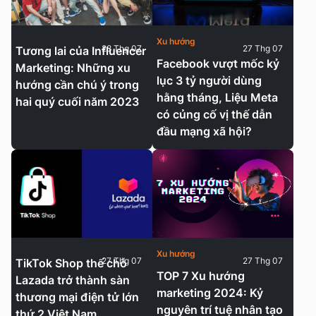
Xu hướng
28 Thg 07
27 Thg 07
Tương lai của Influencer
Facebook vượt mốc kỷ
Marketing: Những xu
lục 3 tỷ người dùng
hướng cần chú ý trong
hằng tháng, Liệu Meta
hai quý cuối năm 2023
có củng cố vị thế dẫn
đầu mạng xã hội?
Xu hướng
27 Thg 07
27 Thg 07
TikTok Shop thế chỗ
TOP 7 Xu hướng
Lazada trở thành sàn
marketing 2024: Kỷ
thương mại điện tử lớn
nguyên trí tuệ nhân tạo
thứ 2 Việt Nam