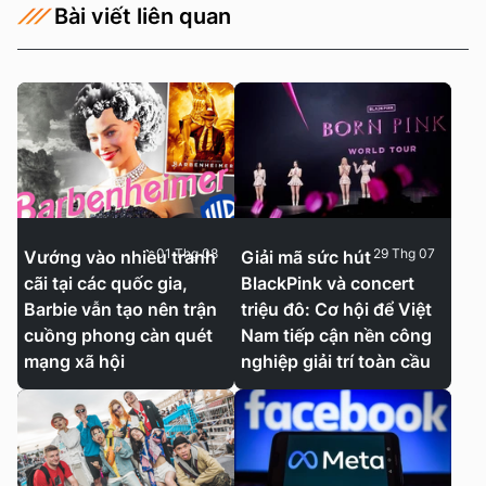
Bài viết liên quan
01 Thg 08
29 Thg 07
Vướng vào nhiều tranh
Giải mã sức hút
cãi tại các quốc gia,
BlackPink và concert
Barbie vẫn tạo nên trận
triệu đô: Cơ hội để Việt
cuồng phong càn quét
Nam tiếp cận nền công
mạng xã hội
nghiệp giải trí toàn cầu