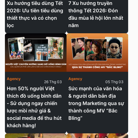
Xu hướng tiêu dùng Tết
7 Xu hướng truyền
2026: Ưu tiên tiêu dùng
thông Tết 2026: Đón
thiết thực và có chọn
đầu mùa lễ hội lớn nhất
lọc
năm
Agency
Agency
26 Thg 03
05 Thg 03
Hơn 50% người Việt
Sức mạnh của văn hóa
thích đồ uống bình dân
& người dân bản địa
- Sử dụng ngay chiến
trong Marketing qua sự
lược mồi nhử giá &
thành công MV “Bắc
social media để thu hút
Bling”
khách hàng!