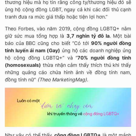
thương hiệu mà họ tin rằng công ty/thương hiệu đó sẽ
ủng hộ cộng đồng LGBT, ngay cả khi các đối thủ cạnh
tranh đưa ra mức giá thấp hoặc tiện lợi hơn.”
Theo Forbes, vào năm 2019, cộng đồng LGBTQ+ nắm
giữ sức mua tổng hợp là
3,7 nghìn tỷ đô la
. Một bài
báo của BBC cũng cho biết “Có tới
90% người đồng
tính luyến ái nam (Gay)
ủng hộ các doanh nghiệp ủng
hộ cộng đồng LGBTQ+” và “
70% người đồng tính
(homosexuals)
thừa nhận cảm thấy thích thú khi thấy
những quảng cáo chứa hình ảnh về đồng tính nam,
đồng tính nữ”
(Theo MarketingMag)
.
Như vậy có thể thấy,
cộng đồng LGBTQ+
là một mảnh