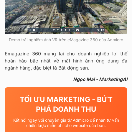
Demo trải nghiệm ảnh VR trên eMagazine 360 của Admicro
Emagazine 360 mang lại cho doanh nghiệp lợi thế
hoàn hảo bậc nhất về mặt hình ảnh ứng dụng đa
ngành hàng, đặc biệt là Bất động sản.
Ngọc Mai - MarketingAI
TỐI ƯU MARKETING - BỨT
PHÁ DOANH THU
Kết nối ngay với chuyên gia từ Admicro để nhận tư vấn
chiến lược miễn phí cho website của bạn.