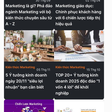
30 Thg 09
02 Thg 04
Marketing là gì? Phá đảo
Marketing giáo dục:
ngành Marketing với bộ
Chinh phục khách hàng
kiến thức chuyên sâu từ
với 6 chiến lược tiếp thị
A - Z
hiệu quả
Kiến thức Marketing
Kiến thức Marketing
05 Thg 11
15 Thg 10
5 Ý tưởng kinh doanh
TOP 20+ Ý tưởng kinh
ngày 20/11 "siêu lợi
doanh 2025 độc đáo "1
nhuận" bạn cần biết
vốn 4 lời" để khởi
nghiệp