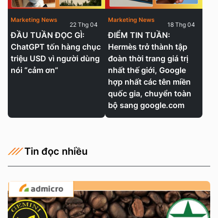
Marketing News
Marketing News
22 Thg 04
18 Thg 04
ĐẦU TUẦN ĐỌC GÌ:
ĐIỂM TIN TUẦN:
ChatGPT tốn hàng chục
Hermès trở thành tập
triệu USD vì người dùng
đoàn thời trang giá trị
nói “cảm ơn”
nhất thế giới, Google
hợp nhất các tên miền
quốc gia, chuyển toàn
bộ sang google.com
Tin đọc nhiều