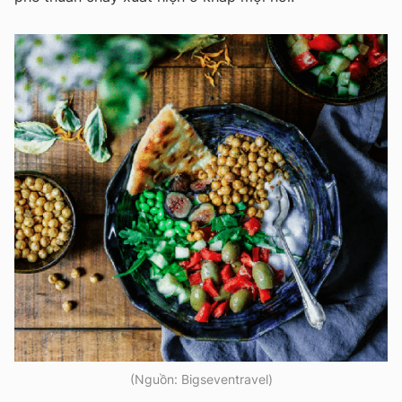
(Nguồn: Bigseventravel)