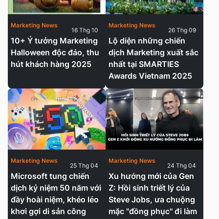
Marketing News
Marketing News
16 Thg 10
26 Thg 09
10+ Ý tưởng Marketing
Lộ diện những chiến
Halloween độc đáo, thu
dịch Marketing xuất sắc
hút khách hàng 2025
nhất tại SMARTIES
Awards Vietnam 2025
Marketing News
Marketing News
25 Thg 04
24 Thg 04
Microsoft tung chiến
Xu hướng mới của Gen
dịch kỷ niệm 50 năm với
Z: Hồi sinh triết lý của
đầy hoài niệm, khéo léo
Steve Jobs, ưa chuộng
khơi gợi di sản công
mặc "đồng phục" đi làm