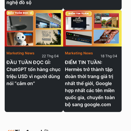
nghệ đồ sộ
Marketing News
Marketing News
22 Thg 04
18 Thg 04
ĐẦU TUẦN ĐỌC GÌ:
ĐIỂM TIN TUẦN:
ChatGPT tốn hàng chục
Hermès trở thành tập
triệu USD vì người dùng
đoàn thời trang giá trị
nói “cảm ơn”
nhất thế giới, Google
hợp nhất các tên miền
quốc gia, chuyển toàn
bộ sang google.com