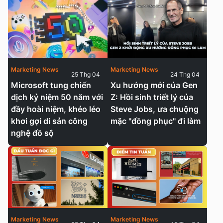
Marketing News
Marketing News
25 Thg 04
24 Thg 04
Microsoft tung chiến
Xu hướng mới của Gen
dịch kỷ niệm 50 năm với
Z: Hồi sinh triết lý của
đầy hoài niệm, khéo léo
Steve Jobs, ưa chuộng
khơi gợi di sản công
mặc "đồng phục" đi làm
nghệ đồ sộ
Marketing News
Marketing News