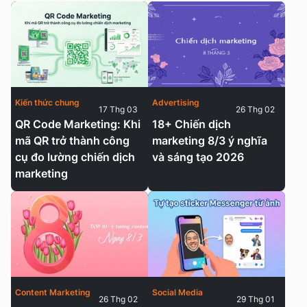
Kiến thức chung
Advertising
17 Thg 03
26 Thg 02
QR Code Marketing: Khi
18+ Chiến dịch
mã QR trở thành công
marketing 8/3 ý nghĩa
cụ đo lường chiến dịch
và sáng tạo 2026
marketing
Content Marketing
Social Media
26 Thg 02
29 Thg 01