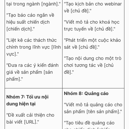
tại trong ngành [ngành]."
"Tạo kịch bản cho webinar
về [chủ đề]."
"Tạo báo cáo ngắn về
hiệu suất chiến dịch
"Viết mô tả cho khoá học
[chiến dịch]."
trực tuyến về [chủ đề]."
"Liệt kê các thách thức
"Phát triển một cuộc khảo
chính trong lĩnh vực [lĩnh
sát về [chủ đề]."
vực]."
"Tạo nội dung cho một trò
"Đưa ra các ý kiến đánh
chơi tương tác về [chủ
giá về sản phẩm [sản
đề]."
phẩm]."
Nhóm 8: Quảng cáo
Nhóm 7: Tối ưu nội
dung hiện tại
"Viết mô tả quảng cáo cho
sản phẩm [tên sản phẩm]."
"Đề xuất cải thiện cho
bài viết [URL]."
"Tạo tiêu đề quảng cáo