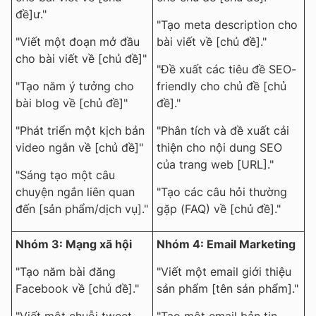
đề]ư."
"Tạo meta description cho
"Viết một đoạn mở đầu
bài viết về [chủ đề]."
cho bài viết về [chủ đề]"
"Đề xuất các tiêu đề SEO-
"Tạo năm ý tưởng cho
friendly cho chủ đề [chủ
bài blog về [chủ đề]"
đề]."
"Phát triển một kịch bản
"Phân tích và đề xuất cải
video ngắn về [chủ đề]"
thiện cho nội dung SEO
của trang web [URL]."
"Sáng tạo một câu
chuyện ngắn liên quan
"Tạo các câu hỏi thường
đến [sản phẩm/dịch vụ]."
gặp (FAQ) về [chủ đề]."
Nhóm 3: Mạng xã hội
Nhóm 4: Email Marketing
"Tạo năm bài đăng
"Viết một email giới thiệu
Facebook về [chủ đề]."
sản phẩm [tên sản phẩm]."
"Viết một chuỗi tweet
"Tạo một email bản tin