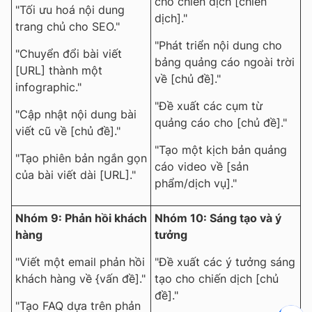
cho chiến dịch [chiến
"Tối ưu hoá nội dung
dịch]."
trang chủ cho SEO."
"Phát triển nội dung cho
"Chuyển đổi bài viết
bảng quảng cáo ngoài trời
[URL] thành một
về [chủ đề]."
infographic."
"Đề xuất các cụm từ
"Cập nhật nội dung bài
quảng cáo cho [chủ đề]."
viết cũ về [chủ đề]."
"Tạo một kịch bản quảng
"Tạo phiên bản ngắn gọn
cáo video về [sản
của bài viết dài [URL]."
phẩm/dịch vụ]."
Nhóm 9: Phản hồi khách
Nhóm 10: Sáng tạo và ý
hàng
tưởng
"Viết một email phản hồi
"Đề xuất các ý tưởng sáng
khách hàng về {vấn đề]."
tạo cho chiến dịch [chủ
đề]."
"Tạo FAQ dựa trên phản