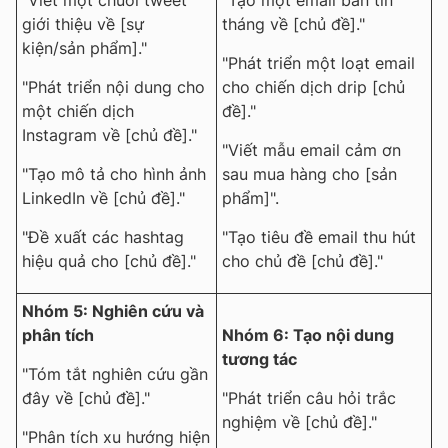
giới thiệu về [sự
tháng về [chủ đề]."
kiện/sản phẩm]."
"Phát triển một loạt email
"Phát triển nội dung cho
cho chiến dịch drip [chủ
một chiến dịch
đề]."
Instagram về [chủ đề]."
"Viết mẫu email cảm ơn
"Tạo mô tả cho hình ảnh
sau mua hàng cho [sản
LinkedIn về [chủ đề]."
phẩm]".
"Đề xuất các hashtag
"Tạo tiêu đề email thu hút
hiệu quả cho [chủ đề]."
cho chủ đề [chủ đề]."
Nhóm 5: Nghiên cứu và
phân tích
Nhóm 6: Tạo nội dung
tương tác
"Tóm tắt nghiên cứu gần
đây về [chủ đề]."
"Phát triển câu hỏi trắc
nghiệm về [chủ đề]."
"Phân tích xu hướng hiện