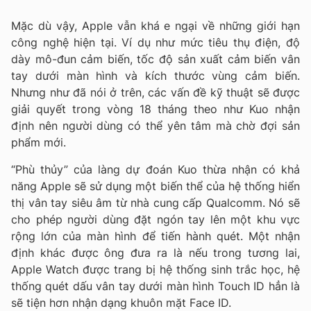
Mặc dù vậy, Apple vẫn khá e ngại về những giới hạn
công nghệ hiện tại. Ví dụ như mức tiêu thụ điện, độ
dày mô-đun cảm biến, tốc độ sản xuất cảm biến vân
tay dưới màn hình và kích thước vùng cảm biến.
Nhưng như đã nói ở trên, các vấn đề kỹ thuật sẽ được
giải quyết trong vòng 18 tháng theo như Kuo nhận
định nên người dùng có thể yên tâm mà chờ đợi sản
phẩm mới.
“Phù thủy” của làng dự đoán Kuo thừa nhận có khả
năng Apple sẽ sử dụng một biến thể của hệ thống hiển
thị vân tay siêu âm từ nhà cung cấp Qualcomm. Nó sẽ
cho phép người dùng đặt ngón tay lên một khu vực
rộng lớn của màn hình để tiến hành quét. Một nhận
định khác được ông đưa ra là nếu trong tương lai,
Apple Watch được trang bị hệ thống sinh trắc học, hệ
thống quét dấu vân tay dưới màn hình Touch ID hẳn là
sẽ tiện hơn nhận dạng khuôn mặt Face ID.