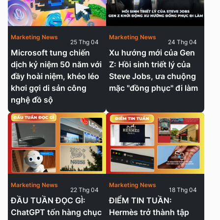
Marketing News
Marketing News
25 Thg 04
24 Thg 04
Microsoft tung chiến
Xu hướng mới của Gen
dịch kỷ niệm 50 năm với
Z: Hồi sinh triết lý của
đầy hoài niệm, khéo léo
Steve Jobs, ưa chuộng
khơi gợi di sản công
mặc "đồng phục" đi làm
nghệ đồ sộ
Marketing News
Marketing News
22 Thg 04
18 Thg 04
ĐẦU TUẦN ĐỌC GÌ:
ĐIỂM TIN TUẦN:
ChatGPT tốn hàng chục
Hermès trở thành tập