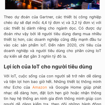
Theo dự đoán của Gartner, các thiết bị công nghiệp
chéo dự sẽ đạt mốc 4,4 tỷ đơn vị và 3,2 tỷ đơn vị với
các thiết bị dành riêng cho ngành dọc. Có được dự
đoán như vậy bởi lẽ người tiêu dùng đang mua nhiều
thiết bị hơn, các doanh nghiệp cũng đẩy mạnh đầu tư
vào các sản phẩm IoT. Đến năm 2020, chi tiêu của
doanh nghiệp và người tiêu dùng cho phần cứng IoT
dự kiến sẽ đạt gần 3 nghìn tỷ đô la.
Lợi ích của IoT cho người tiêu dùng
Với IoT, cuộc sống của con người sẽ trở nên dễ dàng
và tiện lợi hơn bao giờ hết. Những thiết bị thông minh
như Echo của
Amazon
và Google Home giúp phát
nhạc dễ dàng hơn, đặt lịch hẹn giờ hoặc nhận thông
tin hay hệ thống an ninh gia đình thông minh giúp con
người dễ dàng kiểm tra, theo dõi những hành động