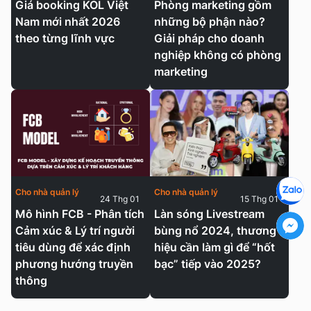
Giá booking KOL Việt
Phòng marketing gồm
Nam mới nhất 2026
những bộ phận nào?
theo từng lĩnh vực
Giải pháp cho doanh
nghiệp không có phòng
marketing
Cho nhà quản lý
Cho nhà quản lý
24 Thg 01
15 Thg 01
Mô hình FCB - Phân tích
Làn sóng Livestream
Cảm xúc & Lý trí người
bùng nổ 2024, thương
tiêu dùng để xác định
hiệu cần làm gì để “hốt
phương hướng truyền
bạc” tiếp vào 2025?
thông