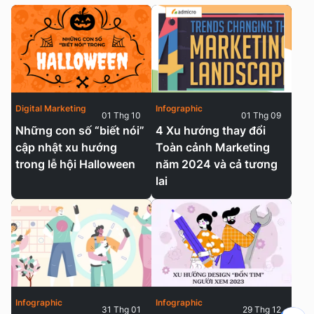
Digital Marketing
Infographic
01 Thg 10
01 Thg 09
Những con số “biết nói”
4 Xu hướng thay đổi
cập nhật xu hướng
Toàn cảnh Marketing
trong lễ hội Halloween
năm 2024 và cả tương
lai
Infographic
Infographic
31 Thg 01
29 Thg 12