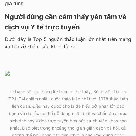
gia đình.
Người dùng cần cảm thấy yên tâm về
dịch vụ Y tế trực tuyến
Dưới đây là Top 5 nguồn thảo luận lớn nhất trên mạng
xã hội về khám sức khoẻ từ xa:
Từ bảng số liệu thống kê trên có thể thấy, Bệnh viện Da liễu
TP.HCM chiếm nhiều cuộc thảo luận nhất với 1078 thảo luận
liên quan. Điều này được cho là dễ hiểu bởi phần lớn các
bệnh về da liễu có thể dễ dàng nhận biết và chẩn đoán qua
hình ảnh hay video trực tuyến hơn bất cứ chuyên khoa nào
khác. Đặc biệt trong khoảng thời gian giãn cách xã hội, dù
không thể phủ nhận các tiện ích của các ứng dụng công