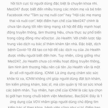
hồi tích cực từ người dùng đặc biệt là chuyên khoa nhi.
Med247 được biết đến nhiều trong các nhóm mẹ và bé trên
Facebook như “Tâm sự mẹ nuôi con” hay “Hội các mẹ mang
thai và nuôi con”. Một điểm hạn chế của Med247 chính là
chưa tận dụng tốt nền tảng mạng xã hội để đẩy mạnh hoạt
động truyền thông, làm thương hiệu, chưa thực sự phổ biến
trong cộng đồng như eDoctor. Jio Health: Với chiến lược tập
trung vào dịch vụ bác sĩ thăm khám tận nhà. Đặc biệt, dịch
bệnh Covid-19 đã tạo cơ hội để các dịch vụ của Jio Health
được nhiều người biết đến hơn. Tuy nhiên, cũng giống như
Med247, Jio Health chưa có nhiều hoạt động truyền thông,
làm hình ảnh thương hiệu nên cái tên Jio Health vẫn là một
ẩn số với người dùng. iCNM: Là ứng dụng chăm sóc sức
khỏe từ xa, iCNM không chỉ giúp người dùng đặt lịch khám,
tìm kiếm phòng khám, bác sĩ, mà còn quản lý hồ sơ sức khoẻ
các bệnh nhân. Tuy nhiên, hạn chế của iCNM là các lựa chọn
bị giới hạn trong chuỗi bệnh viện Medlatec. BacSi24: Đây là 1
ứng dụng của VOV nhằm giúp người dùng chủ động tìm
kiếm bác sĩ theo khoa, bệnh viện cũng như vị trí. Điểm hạn