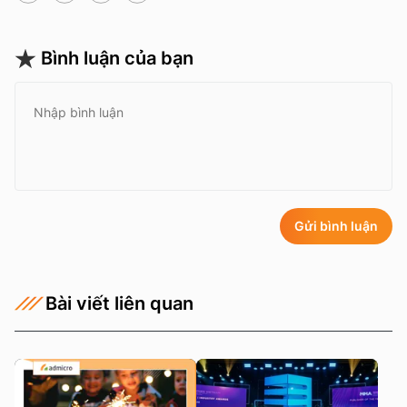
Bình luận của bạn
Gửi bình luận
Bài viết liên quan