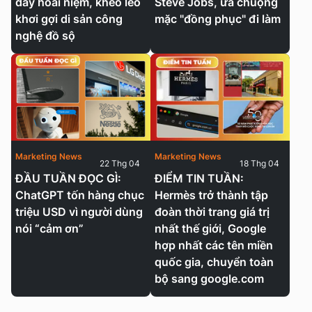
đầy hoài niệm, khéo léo
Steve Jobs, ưa chuộng
khơi gợi di sản công
mặc "đồng phục" đi làm
nghệ đồ sộ
Marketing News
Marketing News
22 Thg 04
18 Thg 04
ĐẦU TUẦN ĐỌC GÌ:
ĐIỂM TIN TUẦN:
ChatGPT tốn hàng chục
Hermès trở thành tập
triệu USD vì người dùng
đoàn thời trang giá trị
nói “cảm ơn”
nhất thế giới, Google
hợp nhất các tên miền
quốc gia, chuyển toàn
bộ sang google.com