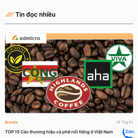
Tin đọc nhiều
Brands
16 Thg 01
TOP 15 Các thương hiệu cà phê nổi tiếng ở Việt Nam