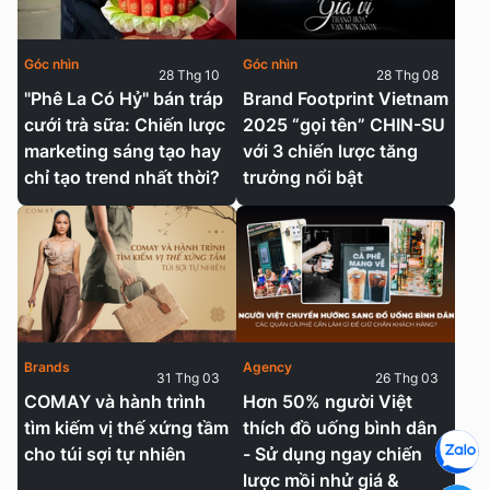
Góc nhìn
Góc nhìn
28 Thg 10
28 Thg 08
"Phê La Có Hỷ" bán tráp
Brand Footprint Vietnam
cưới trà sữa: Chiến lược
2025 “gọi tên” CHIN-SU
marketing sáng tạo hay
với 3 chiến lược tăng
chỉ tạo trend nhất thời?
trưởng nổi bật
Brands
Agency
31 Thg 03
26 Thg 03
COMAY và hành trình
Hơn 50% người Việt
tìm kiếm vị thế xứng tầm
thích đồ uống bình dân
cho túi sợi tự nhiên
- Sử dụng ngay chiến
lược mồi nhử giá &