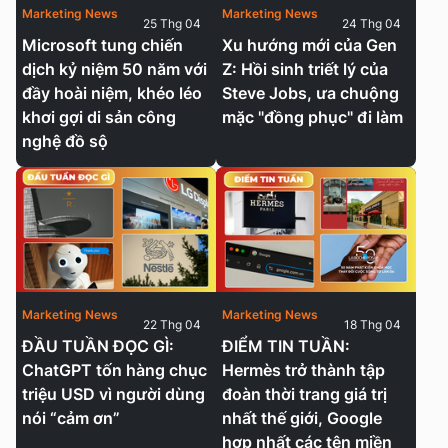
Marketing News
Marketing News
25 Thg 04
24 Thg 04
Microsoft tung chiến
Xu hướng mới của Gen
dịch kỷ niệm 50 năm với
Z: Hồi sinh triết lý của
đầy hoài niệm, khéo léo
Steve Jobs, ưa chuộng
khơi gợi di sản công
mặc "đồng phục" đi làm
nghệ đồ sộ
Marketing News
Marketing News
22 Thg 04
18 Thg 04
ĐẦU TUẦN ĐỌC GÌ:
ĐIỂM TIN TUẦN:
ChatGPT tốn hàng chục
Hermès trở thành tập
triệu USD vì người dùng
đoàn thời trang giá trị
nói “cảm ơn”
nhất thế giới, Google
hợp nhất các tên miền