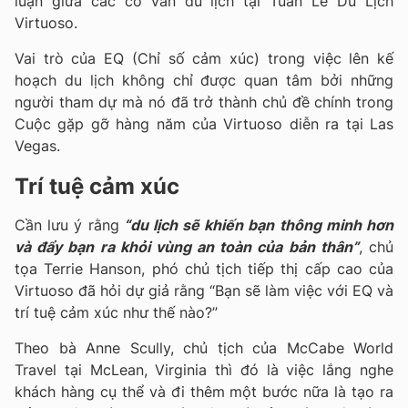
luận giữa các cố vấn du lịch tại Tuần Lễ Du Lịch
Virtuoso.
Vai trò của EQ (Chỉ số cảm xúc) trong việc lên kế
hoạch du lịch không chỉ được quan tâm bởi những
người tham dự mà nó đã trở thành chủ đề chính trong
Cuộc gặp gỡ hàng năm của Virtuoso diễn ra tại Las
Vegas.
Trí tuệ cảm xúc
Cần lưu ý rằng
“du lịch sẽ khiến bạn thông minh hơn
và đẩy bạn ra khỏi vùng an toàn của bản thân”
, chủ
tọa Terrie Hanson, phó chủ tịch tiếp thị cấp cao của
Virtuoso đã hỏi dự giả rằng “Bạn sẽ làm việc với EQ và
trí tuệ cảm xúc như thế nào?”
Theo bà Anne Scully, chủ tịch của McCabe World
Travel tại McLean, Virginia thì đó là việc lắng nghe
khách hàng cụ thể và đi thêm một bước nữa là tạo ra