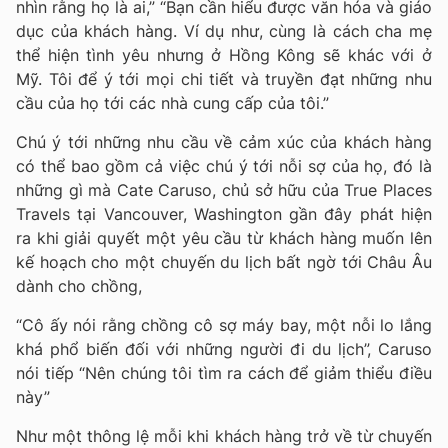
nhìn rằng họ là ai,” “Bạn cần hiểu được văn hóa và giáo
dục của khách hàng. Ví dụ như, cùng là cách cha mẹ
thể hiện tình yêu nhưng ở Hồng Kông sẽ khác với ở
Mỹ. Tôi để ý tới mọi chi tiết và truyền đạt những nhu
cầu của họ tới các nhà cung cấp của tôi.”
Chú ý tới những nhu cầu về cảm xúc của khách hàng
có thể bao gồm cả việc chú ý tới nỗi sợ của họ, đó là
những gì mà Cate Caruso, chủ sở hữu của True Places
Travels tại Vancouver, Washington gần đây phát hiện
ra khi giải quyết một yêu cầu từ khách hàng muốn lên
kế hoạch cho một chuyến du lịch bất ngờ tới Châu Âu
dành cho chồng,
“Cô ấy nói rằng chồng cô sợ máy bay, một nỗi lo lắng
khá phổ biến đối với những người đi du lịch”, Caruso
nói tiếp “Nên chúng tôi tìm ra cách để giảm thiểu điều
này”
Như một thông lệ mỗi khi khách hàng trở về từ chuyến