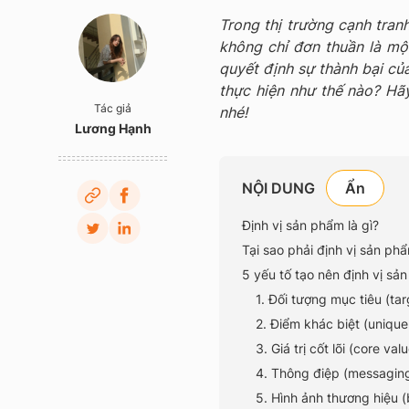
Trong thị trường cạnh tranh
không chỉ đơn thuần là mộ
quyết định sự thành bại của
thực hiện như thế nào? Hãy
Tác giả
nhé!
Lương Hạnh
NỘI DUNG
Định vị sản phẩm là gì?
Tại sao phải định vị sản ph
5 yếu tố tạo nên định vị s
1. Đối tượng mục tiêu (ta
2. Điểm khác biệt (unique 
3. Giá trị cốt lõi (core val
4. Thông điệp (messagin
5. Hình ảnh thương hiệu 