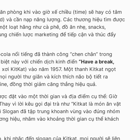
văn phòng khi vào giờ xế chiều (time) sẽ hay có tâm
d) và cần nạp năng lượng. Các thương hiệu tìm được
ột loạt hãng như cà phê, đồ ăn nhẹ, snacks,
ng chiến lược marketing để tiếp cận và thúc đẩy
ocola nổi tiếng đã thành công “chen chân” trong
biệt này với chiến dịch kinh điển
“
Have a break,
, xơi KitKat) vào năm 1957. Một thanh Kitkat ngọt
ọi người thư giãn và kích thích não bộ tiết ra
e, đồng thời giảm căng thẳng hiệu quả.
ược đặt vào một thời gian và địa điểm cụ thể: Giờ
Thay vì lời kêu gọi đại trà như “Kitkat là món ăn vặt
hì Slogan đã tập trung khoanh vùng vào đúng nhóm
ơng hiệu, nhắm vào khoảng thời gian cụ thể khách
 khi nhắc đến slogan của Kitkat, mọi người sẽ liên