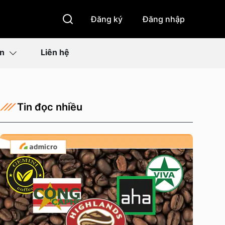
Đăng ký
Đăng nhập
ìn
Liên hệ
Tin đọc nhiều