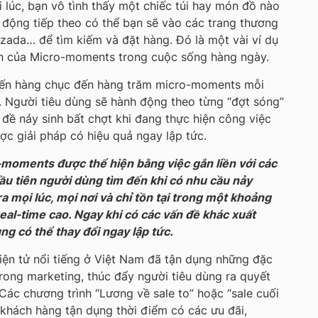
 lúc, bạn vô tình thấy một chiếc túi hay món đồ nào
động tiếp theo có thể bạn sẽ vào các trang thương
zada… để tìm kiếm và đặt hàng. Đó là một vài ví dụ
iện của Micro-moments trong cuộc sống hàng ngày.
đến hàng chục đến hàng trăm micro-moments mỗi
 Người tiêu dùng sẽ hành động theo từng “đợt sóng”
 đề nảy sinh bất chợt khi đang thực hiện công việc
c giải pháp có hiệu quả ngay lập tức.
moments được thể hiện bằng việc gắn liền với các
đầu tiên người dùng tìm đến khi có nhu cầu nảy
ra mọi lúc, mọi nơi và chỉ tồn tại trong một khoảng
real-time cao. Ngay khi có các vấn đề khác xuất
ng có thể thay đổi ngay lập tức.
ện tử nổi tiếng ở Việt Nam đã tận dụng những đặc
ong marketing, thúc đẩy người tiêu dùng ra quyết
 Các chương trình “Lương về sale to” hoặc “sale cuối
ở khách hàng tận dụng thời điểm có các ưu đãi,