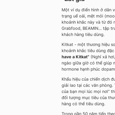
Một ví dụ điển hình ở dân 
trạng uể oải, mệt mỏi (moo
khoảnh khắc này và từ đó m
Grabfood, BEAMIN… tập tru
khách hàng tiêu dùng.
Kitkat - một thương hiệu s
khoảnh khắc tiêu dùng đặc 
have a Kitkat
”
(Nghỉ xả hơi
ngào giữa giờ có thể giúp m
hormone hạnh phúc dopamin
Khẩu hiệu của chiến dịch đ
giải lao tại các văn phòng. 
của bạn mọi lúc mọi nơi” t
đối tượng mục tiêu của thư
hàng có thể tiêu dùng.
Trong gần 50 năm tiếp theo,