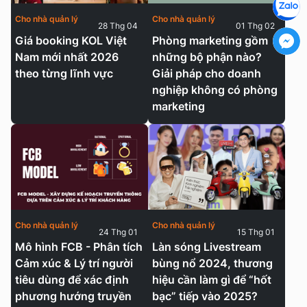
Cho nhà quản lý
Cho nhà quản lý
28 Thg 04
01 Thg 02
Giá booking KOL Việt
Phòng marketing gồm
Nam mới nhất 2026
những bộ phận nào?
theo từng lĩnh vực
Giải pháp cho doanh
nghiệp không có phòng
marketing
Cho nhà quản lý
Cho nhà quản lý
24 Thg 01
15 Thg 01
Mô hình FCB - Phân tích
Làn sóng Livestream
Cảm xúc & Lý trí người
bùng nổ 2024, thương
tiêu dùng để xác định
hiệu cần làm gì để “hốt
phương hướng truyền
bạc” tiếp vào 2025?