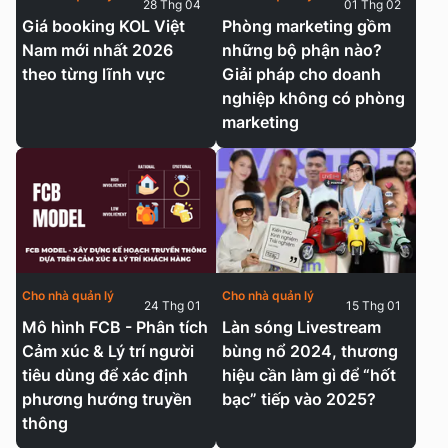
28 Thg 04
01 Thg 02
Giá booking KOL Việt
Phòng marketing gồm
Nam mới nhất 2026
những bộ phận nào?
theo từng lĩnh vực
Giải pháp cho doanh
nghiệp không có phòng
marketing
Cho nhà quản lý
Cho nhà quản lý
24 Thg 01
15 Thg 01
Mô hình FCB - Phân tích
Làn sóng Livestream
Cảm xúc & Lý trí người
bùng nổ 2024, thương
tiêu dùng để xác định
hiệu cần làm gì để “hốt
phương hướng truyền
bạc” tiếp vào 2025?
thông