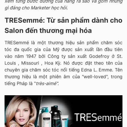
xem từng bước đường của hãng ra sao và gồm những
gì đáng cho Marketer học hỏi.
TRESemmé: Từ sản phẩm dành cho
Salon đến thương mại hóa
TRESemmé là một thương hiệu sản phẩm chăm sóc
tóc đa quốc gia của Mỹ được sản xuất lần đầu tiên
vào năm 1947 bởi Công ty sản xuất Godefroy ở St.
Louis , Missouri , Hoa Kỳ. Nó được đặt theo tên của
chuyên gia chăm sóc tóc nổi tiếng Edna L. Emme. Tên
thương hiệu là một phiên âm của "well-loved", trong
tiếng Pháp là "
très-aimé".