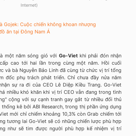
Internet)
à Gojek: Cuộc chiến không khoan nhượng
 đồ ăn tại Đông Nam Á
là một năm sóng gió với
Go-Viet
khi phải đón nhận
 cấp cao tới hai lần trong cùng một năm. Hồi cuối
ức và bà Nguyễn Bảo Linh đã cùng từ chức
vị trí tổng
m đốc phụ trách phát triển. Chỉ chưa đầy nửa năm
 nhận sự ra đi của CEO Lê Diệp Kiều Trang. Go-Viet
há nhiều khó khăn khi vị trí CEO vẫn đang trong tình
g" cộng với sự cạnh tranh gay gắt từ nhiều đối thủ
thống kê bởi ABI Research, trong thị phần ứng dụng
-Viet mới chỉ chiếm khoảng 10,3% còn Grab chiếm tới
ong tương lai Go-Viet sẽ có nhũng chiến lược phù hợp
ng như sẽ tim được người phù hợp kế nhiệm vị trí