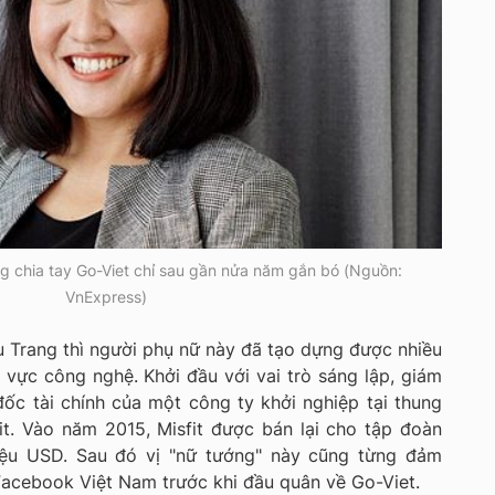
g chia tay Go-Viet chỉ sau gần nửa năm gắn bó (Nguồn:
VnExpress)
 Trang thì người phụ nữ này đã tạo dựng được nhiều
 vực công nghệ. Khởi đầu với vai trò sáng lập, giám
ốc tài chính của một công ty khởi nghiệp tại thung
it. Vào năm 2015, Misfit được bán lại cho tập đoàn
riệu USD. Sau đó vị "nữ tướng" này cũng từng đảm
Facebook Việt Nam trước khi đầu quân về Go-Viet.