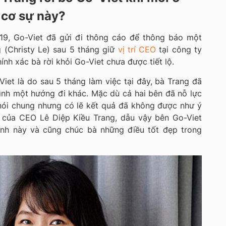
 cơ sự này?
19, Go-Viet đã gửi đi thông cáo để thông báo một
g (Christy Le) sau 5 tháng giữ
vị trí CEO
tại công ty
hính xác bà rời khỏi Go-Viet chưa được tiết lộ.
iet là do sau 5 tháng làm việc tại đây, bà Trang đã
ình một hướng đi khác. Mặc dù cả hai bên đã nỗ lực
 nói chung nhưng có lẽ kết quả đã không được như ý
i của CEO Lê Diệp Kiều Trang, dẫu vậy bên Go-Viet
định này và cũng chúc bà những điều tốt đẹp trong