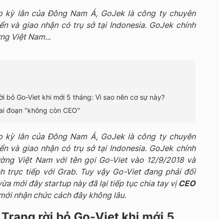
p kỳ lân của Đông Nam Á, GoJek là công ty chuyên
n và giao nhận có trụ sở tại Indonesia. GoJek chính
ng Việt Nam...
i bỏ Go-Viet khi mới 5 tháng: Vì sao nên cơ sự này?
giai đoạn "không còn CEO"
p kỳ lân của Đông Nam Á, GoJek là công ty chuyên
n và giao nhận có trụ sở tại Indonesia. GoJek chính
ường Việt Nam với tên gọi Go-Viet vào
12/9/2018 và
 trực tiếp với Grab. Tuy vậy Go-Viet đang phải đối
ừa mới đây startup này đã lại tiếp tục chia tay vị
CEO
 mới nhận chức cách đây không lâu.
Trang rời bỏ Go-Viet khi mới 5