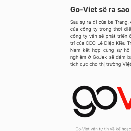
Go-Viet sẽ ra sao
Sau sự ra đi của bà Trang, 
của công ty trong thời điể
công ty vẫn sẽ phát triển 
trí của CEO Lê Diệp Kiều Tr
Nam kết hợp cùng sự hỗ 
nghiệm ở GoJek sẽ đảm bảo
tích cực cho thị trường Việ
Go-Viet vẫn tự tin về kế hoạ