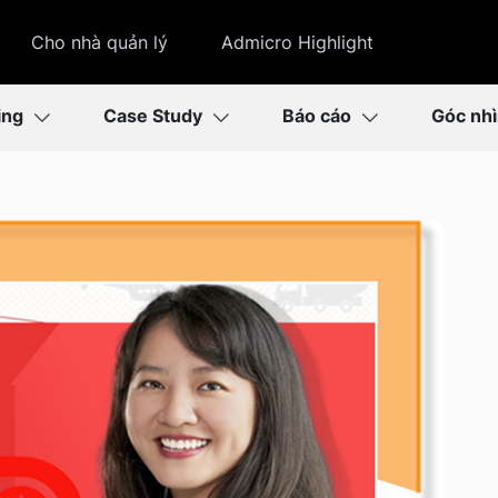
Cho nhà quản lý
Admicro Highlight
ing
Case Study
Báo cáo
Góc nh