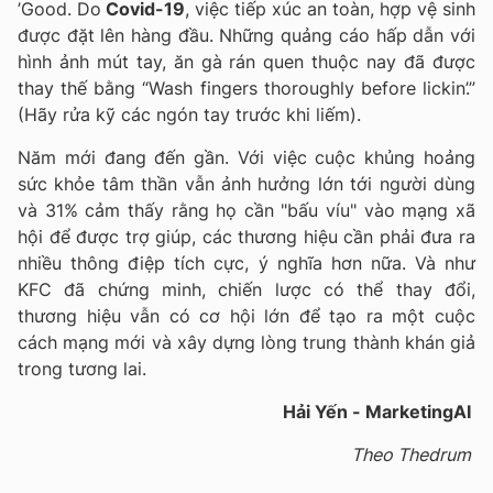
’Good. Do
Covid-19
, việc tiếp xúc an toàn, hợp vệ sinh
được đặt lên hàng đầu. Những quảng cáo hấp dẫn với
hình ảnh mút tay, ăn gà rán quen thuộc nay đã được
thay thế bằng “Wash fingers thoroughly before lickin’.”
(Hãy rửa kỹ các ngón tay trước khi liếm).
Năm mới đang đến gần. Với việc cuộc khủng hoảng
sức khỏe tâm thần vẫn ảnh hưởng lớn tới người dùng
và 31% cảm thấy rằng họ cần "bấu víu" vào mạng xã
hội để được trợ giúp, các thương hiệu cần phải đưa ra
nhiều thông điệp tích cực, ý nghĩa hơn nữa. Và như
KFC đã chứng minh, chiến lược có thể thay đổi,
thương hiệu vẫn có cơ hội lớn để tạo ra một cuộc
cách mạng mới và xây dựng lòng trung thành khán giả
trong tương lai.
Hải Yến - MarketingAI
Theo Thedrum