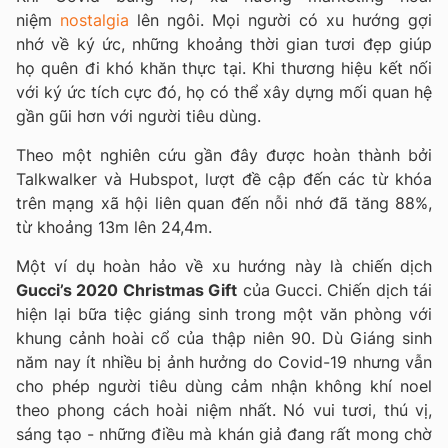
niệm
nostalgia
lên ngôi. Mọi người có xu hướng gợi
nhớ về ký ức, những khoảng thời gian tươi đẹp giúp
họ quên đi khó khăn thực tại. Khi thương hiệu kết nối
với ký ức tích cực đó, họ có thể xây dựng mối quan hệ
gần gũi hơn với người tiêu dùng.
Theo một nghiên cứu gần đây được hoàn thành bởi
Talkwalker và Hubspot, lượt đề cập đến các từ khóa
trên mạng xã hội liên quan đến nỗi nhớ đã tăng 88%,
từ khoảng 13m lên 24,4m.
Một ví dụ hoàn hảo về xu hướng này là chiến dịch
Gucci’s 2020 Christmas Gift
của Gucci. Chiến dịch tái
hiện lại bữa tiệc giáng sinh trong một văn phòng với
khung cảnh hoài cổ của thập niên 90. Dù Giáng sinh
năm nay ít nhiều bị ảnh hưởng do Covid-19 nhưng vẫn
cho phép người tiêu dùng cảm nhận không khí noel
theo phong cách hoài niệm nhất. Nó vui tươi, thú vị,
sáng tạo - những điều mà khán giả đang rất mong chờ