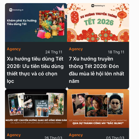
Agency
Agency
24 Thg 11
18 Thg 11
Xu hướng tiêu dùng Tết
7 Xu hướng truyền
2026: Ưu tiên tiêu dùng
thông Tết 2026: Đón
thiết thực và có chọn
đầu mùa lễ hội lớn nhất
lọc
năm
Agency
Agency
26 Thg 03
05 Thg 03