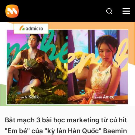
Bắt mạch 3 bài học marketing từ cú hit
"Em bé" của "kỳ lân Hàn Quốc" Baemin