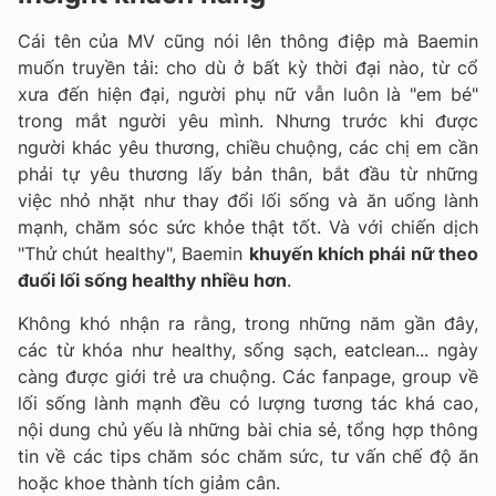
Cái tên của MV cũng nói lên thông điệp mà Baemin
muốn truyền tải: cho dù ở bất kỳ thời đại nào, từ cổ
xưa đến hiện đại, người phụ nữ vẫn luôn là "em bé"
trong mắt người yêu mình. Nhưng trước khi được
người khác yêu thương, chiều chuộng, các chị em cần
phải tự yêu thương lấy bản thân, bắt đầu từ những
việc nhỏ nhặt như thay đổi lối sống và ăn uống lành
mạnh, chăm sóc sức khỏe thật tốt. Và với chiến dịch
"Thử chút healthy", Baemin
khuyến khích phái nữ theo
đuổi lối sống healthy nhiều hơn
.
Không khó nhận ra rằng, trong những năm gần đây,
các từ khóa như healthy, sống sạch, eatclean... ngày
càng được giới trẻ ưa chuộng. Các fanpage, group về
lối sống lành mạnh đều có lượng tương tác khá cao,
nội dung chủ yếu là những bài chia sẻ, tổng hợp thông
tin về các tips chăm sóc chăm sức, tư vấn chế độ ăn
hoặc khoe thành tích giảm cân.