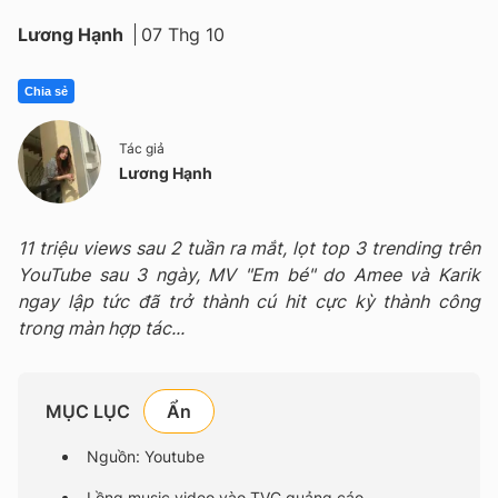
Lương Hạnh
07 Thg 10
Chia sẻ
Tác giả
Lương Hạnh
11 triệu views sau 2 tuần ra mắt, lọt top 3 trending trên
YouTube sau 3 ngày, MV "Em bé" do Amee và Karik
ngay lập tức đã trở thành cú hit cực kỳ thành công
trong màn hợp tác...
MỤC LỤC
Nguồn: Youtube
Lồng music video vào TVC quảng cáo