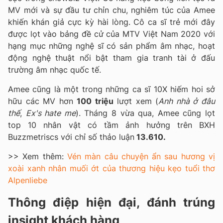
MV mới và sự đầu tư chỉn chu, nghiêm túc của Amee
khiến khán giả cực kỳ hài lòng. Cô ca sĩ trẻ mới đây
được lọt vào bảng đề cử của MTV Việt Nam 2020 với
hạng mục những nghệ sĩ có sản phẩm âm nhạc, hoạt
động nghệ thuật nổi bật tham gia tranh tài ở đấu
trường âm nhạc quốc tế.
Amee cũng là một trong những ca sĩ 10X hiếm hoi sở
hữu các MV hơn
100 triệu
lượt xem (
Anh nhà ở đâu
thế
,
Ex's hate me
). Tháng 8 vừa qua, Amee cũng lọt
top 10 nhân vật có tầm ảnh hưởng trên BXH
Buzzmetriscs với chỉ số thảo luận
13.610.
>> Xem thêm:
Vén màn câu chuyện ẩn sau hương vị
xoài xanh nhân muối ớt của thương hiệu kẹo tuổi thơ
Alpenliebe
Thông điệp hiện đại, đánh trúng
insight khách hàng