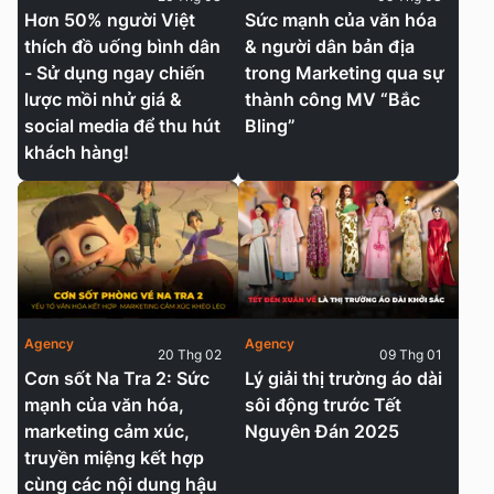
Hơn 50% người Việt
Sức mạnh của văn hóa
thích đồ uống bình dân
& người dân bản địa
- Sử dụng ngay chiến
trong Marketing qua sự
lược mồi nhử giá &
thành công MV “Bắc
social media để thu hút
Bling”
khách hàng!
Agency
Agency
20 Thg 02
09 Thg 01
Cơn sốt Na Tra 2: Sức
Lý giải thị trường áo dài
mạnh của văn hóa,
sôi động trước Tết
marketing cảm xúc,
Nguyên Đán 2025
truyền miệng kết hợp
cùng các nội dung hậu