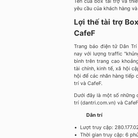
Tên của box tài trợ và thi
yêu cầu của khách hàng và
Lợi thế tài trợ Bo
CafeF
Trang báo điện tử Dân Trí 
nay với lượng traffic "khủn
bình trên trang cao khoảng
tài chính, kinh tế, xã hội 
hội để các nhãn hàng tiếp c
trí và CafeF.
Dưới đây là một số những c
trí (dantri.com.vn) và CafeF
Dân trí
Lượt truy cập: 280.177.
Thời gian truy cập: 6 ph