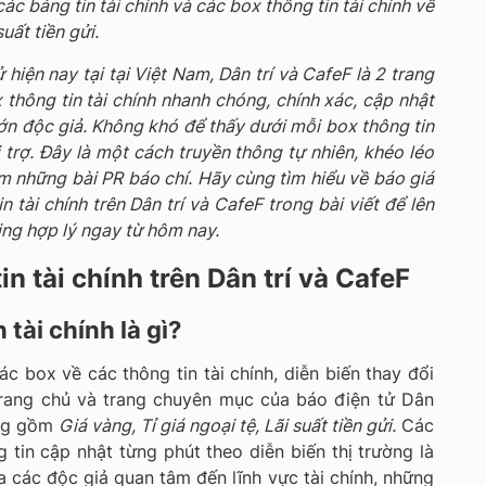
ác bảng tin tài chính và các box thông tin tài chính về
suất tiền gửi.
hiện nay tại tại Việt Nam, Dân trí và CafeF là 2 trang
thông tin tài chính nhanh chóng, chính xác, cập nhật
ớn độc giả. Không khó để thấy dưới mỗi box thông tin
i trợ. Đây là một cách truyền thông tự nhiên, khéo léo
m những bài PR báo chí. Hãy cùng tìm hiểu về báo giá
n tài chính trên Dân trí và CafeF trong bài viết để lên
ng hợp lý ngay từ hôm nay.
tin tài chính trên Dân trí và CafeF
 tài chính là gì?
các box về các thông tin tài chính, diễn biến thay đổi
trang chủ và trang chuyên mục của báo điện tử Dân
ung gồm
Giá vàng, Tỉ giá ngoại tệ, Lãi suất tiền gửi.
Các
 tin cập nhật từng phút theo diễn biến thị trường là
các độc giả quan tâm đến lĩnh vực tài chính, những