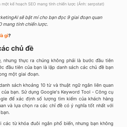
a một kế hoạch SEO mang tính chiến lược (Ảnh: serpstat)
rketingAI sẽ bật mí cho bạn đọc 9 giai đoạn quan
 mang tính chiến lược.
à gì
?
các chủ đề
O, nhưng thực ra chúng không phải là bước đầu tiên
c đầu tiên của bạn là lập danh sách các chủ đề bạn
ong một giai đoạn.
danh sách khoảng 10 từ và thuật ngữ ngắn liên quan
 của bạn. Sử dụng Google's Keyword Tool - Công cụ
ogle để xác định số lượng tìm kiếm của khách hàng
an và lựa chọn ra các chỉ đề có ý nghĩa tốt nhất với
 bạn.
ới các từ khóa đuôi ngắn phổ biến, nhưng bạn không