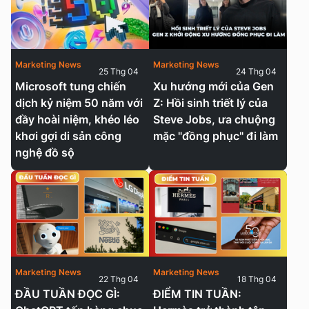
Marketing News
Marketing News
25 Thg 04
24 Thg 04
Microsoft tung chiến
Xu hướng mới của Gen
dịch kỷ niệm 50 năm với
Z: Hồi sinh triết lý của
đầy hoài niệm, khéo léo
Steve Jobs, ưa chuộng
khơi gợi di sản công
mặc "đồng phục" đi làm
nghệ đồ sộ
Marketing News
Marketing News
22 Thg 04
18 Thg 04
ĐẦU TUẦN ĐỌC GÌ:
ĐIỂM TIN TUẦN: