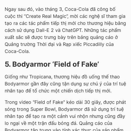
Ngay sau đó, vào tháng 3, Coca-Cola đã công bố
cuộc thi “Create Real Magic”, mời các nghệ sĩ tham gia
tạo ra các tác phẩm tiếp thị mới cho thương hiệu bằng
cách sử dụng Dall-E 2 và ChatGPT. Những tác phẩm
xuất sắc sẽ được trưng bày trên bảng quảng cáo ở
Quảng trường Thời đại và Rạp xiếc Piccadilly của
Coca-Cola.
5. Bodyarmor ‘Field of Fake’
Giống như Tropicana, thương hiệu đồ uống thể thao
Bodyarmor gần đây cũng tận dụng sự chú ý của trí tuệ
nhân tạo để tổ chức một chiến dịch tiếp thị mới.
Trong video "Field of Fake" kéo dài 30 giây, được phát
sóng trong Super Bowl, Bodyarmor đã sử dụng trí tuệ
nhân tạo để tạo ra một cảnh vui nhộn nhưng cũng đầy
lo ngại về một trận đấu bóng đá. Quảng cáo của
Bodyarmor tập trung vào tính xác thực của sản phẩm,