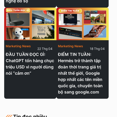
nghệ đồ sộ
Marketing News
Marketing News
22 Thg 04
18 Thg 04
ĐẦU TUẦN ĐỌC GÌ:
ĐIỂM TIN TUẦN:
ChatGPT tốn hàng chục
Hermès trở thành tập
triệu USD vì người dùng
đoàn thời trang giá trị
nói “cảm ơn”
nhất thế giới, Google
hợp nhất các tên miền
quốc gia, chuyển toàn
bộ sang google.com
Tin đọc nhiều