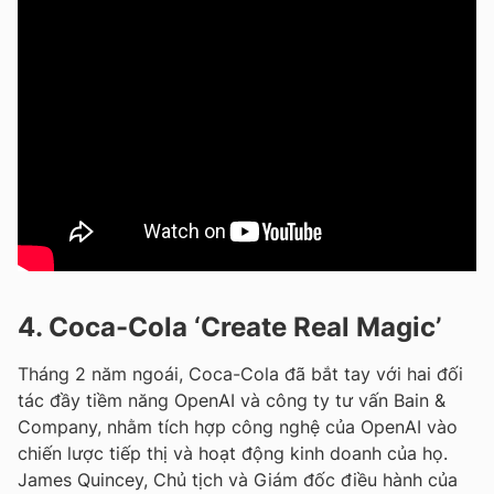
4. Coca-Cola ‘Create Real Magic’
Tháng 2 năm ngoái, Coca-Cola đã bắt tay với hai đối
tác đầy tiềm năng OpenAI và công ty tư vấn Bain &
Company, nhằm tích hợp công nghệ của OpenAI vào
chiến lược tiếp thị và hoạt động kinh doanh của họ.
James Quincey, Chủ tịch và Giám đốc điều hành của