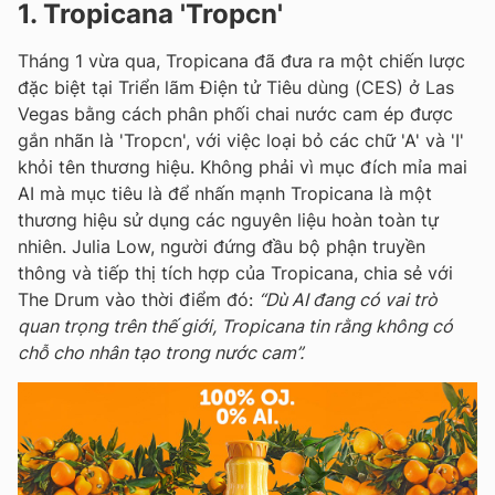
1. Tropicana 'Tropcn'
Tháng 1 vừa qua, Tropicana đã đưa ra một chiến lược
đặc biệt tại Triển lãm Điện tử Tiêu dùng (CES) ở Las
Vegas bằng cách phân phối chai nước cam ép được
gắn nhãn là 'Tropcn', với việc loại bỏ các chữ 'A' và 'I'
khỏi tên thương hiệu. Không phải vì mục đích mỉa mai
AI mà mục tiêu là để nhấn mạnh Tropicana là một
thương hiệu sử dụng các nguyên liệu hoàn toàn tự
nhiên. Julia Low, người đứng đầu bộ phận truyền
thông và tiếp thị tích hợp của Tropicana, chia sẻ với
The Drum vào thời điểm đó:
“Dù AI đang có vai trò
quan trọng trên thế giới, Tropicana tin rằng không có
chỗ cho nhân tạo trong nước cam”.