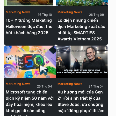
Marketing News
Marketing News
16 Thg 10
26 Thg 09
10+ Ý tưởng Marketing
Lộ diện những chiến
Halloween độc đáo, thu
dịch Marketing xuất sắc
hút khách hàng 2025
nhất tại SMARTIES
Awards Vietnam 2025
Marketing News
Marketing News
25 Thg 04
24 Thg 04
Microsoft tung chiến
Xu hướng mới của Gen
dịch kỷ niệm 50 năm với
Z: Hồi sinh triết lý của
đầy hoài niệm, khéo léo
Steve Jobs, ưa chuộng
khơi gợi di sản công
mặc "đồng phục" đi làm