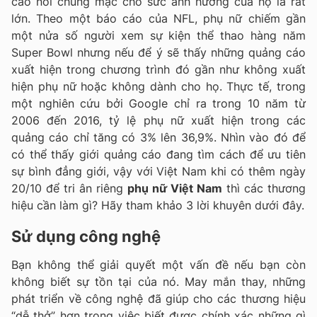
cáo nói chung mặc cho sức ảnh hưởng của họ là rất
lớn. Theo một báo cáo của NFL, phụ nữ chiếm gần
một nửa số người xem sự kiện thể thao hàng năm
Super Bowl nhưng nếu để ý sẽ thấy những quảng cáo
xuất hiện trong chương trình đó gần như không xuất
hiện phụ nữ hoặc không dành cho họ. Thực tế, trong
một nghiên cứu bởi Google chỉ ra trong 10 năm từ
2006 đến 2016, tỷ lệ phụ nữ xuất hiện trong các
quảng cáo chỉ tăng có 3% lên 36,9%. Nhìn vào đó để
có thể thấy giới quảng cáo đang tìm cách để ưu tiên
sự bình đẳng giới, vậy với Việt Nam khi có thêm ngày
20/10 để tri ân riêng
phụ nữ Việt Nam
thì các thương
hiệu cần làm gì? Hãy tham khảo 3 lời khuyên dưới đây.
Sử dụng công nghệ
Bạn không thể giải quyết một vấn đề nếu bạn còn
không biết sự tồn tại của nó. May mắn thay, những
phát triển về công nghệ đã giúp cho các thương hiệu
“dễ thở” hơn trong việc biết được chính xác những gì