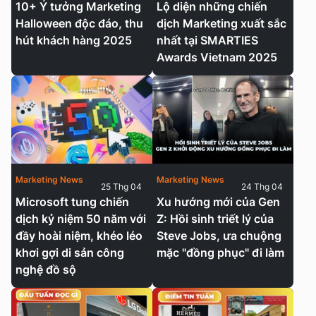
10+ Ý tưởng Marketing
Lộ diện những chiến
Halloween độc đáo, thu
dịch Marketing xuất sắc
hút khách hàng 2025
nhất tại SMARTIES
Awards Vietnam 2025
Marketing News
Marketing News
25 Thg 04
24 Thg 04
Microsoft tung chiến
Xu hướng mới của Gen
dịch kỷ niệm 50 năm với
Z: Hồi sinh triết lý của
đầy hoài niệm, khéo léo
Steve Jobs, ưa chuộng
khơi gợi di sản công
mặc "đồng phục" đi làm
nghệ đồ sộ