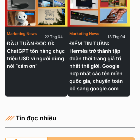
Marketing News
Marketing News
22 Thg 04
18 Thg 04
ĐẦU TUẦN ĐỌC GÌ:
ĐIỂM TIN TUẦN:
ChatGPT tốn hàng chục
Hermès trở thành tập
triệu USD vì người dùng
đoàn thời trang giá trị
nói “cảm ơn”
nhất thế giới, Google
hợp nhất các tên miền
quốc gia, chuyển toàn
bộ sang google.com
Tin đọc nhiều