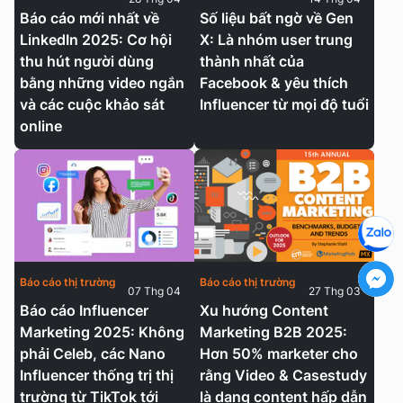
Báo cáo mới nhất về
Số liệu bất ngờ về Gen
LinkedIn 2025: Cơ hội
X: Là nhóm user trung
thu hút người dùng
thành nhất của
bằng những video ngắn
Facebook & yêu thích
và các cuộc khảo sát
Influencer từ mọi độ tuổi
online
Báo cáo thị trường
Báo cáo thị trường
07 Thg 04
27 Thg 03
Báo cáo Influencer
Xu hướng Content
Marketing 2025: Không
Marketing B2B 2025:
phải Celeb, các Nano
Hơn 50% marketer cho
Influencer thống trị thị
rằng Video & Casestudy
trường từ TikTok tới
là dạng content hấp dẫn