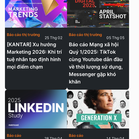
Báo cáo thị trường
Báo cáo thị trường
25 Thg 02
05 Thg 05
[KANTAR] Xu hướng
Báo cáo Mạng xã hội
Marketing 2026: Khi trí
Quý 1/2025: TikTok
tuệ nhân tạo định hình
cùng Youtube dẫn đầu
mọi điểm chạm
về thời lượng sử dụng,
Messenger gặp khó
khăn
Báo cáo
Báo cáo
28 Thg 04
14 Thg 04