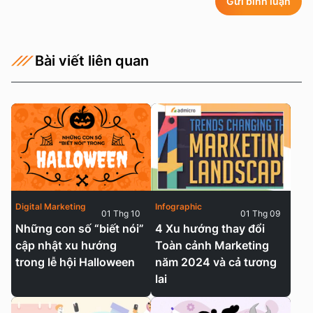
Gửi bình luận
Bài viết liên quan
Digital Marketing
Infographic
01 Thg 10
01 Thg 09
Những con số “biết nói”
4 Xu hướng thay đổi
cập nhật xu hướng
Toàn cảnh Marketing
trong lễ hội Halloween
năm 2024 và cả tương
lai