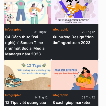
Infographic
Infographic
31 Thg 01
29 Thg 12
04 Cách thức “cai
Xu hướng Design "đốn
nghiện” Screen Time
tim" người xem 2023
như một Social Media
Manager năm 2023
Infographic
Infographic
14 Thg 12
08 Thg 12
12 Tips viết quảng cáo
8 cách giúp marketer