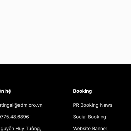
ên hệ
Booking
etingai@admicro.vn
PR Booking News
 0775.48.6896
Social Booking
 Nguyễn Huy Tưởng,
Website Banner