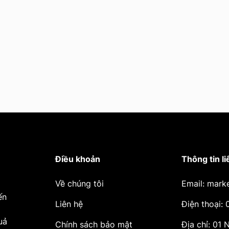
Điều khoản
Thông tin li
Về chúng tôi
Email: mark
ến
Liên hệ
Điện thoại:
uả
Chính sách bảo mật
Địa chỉ: 01