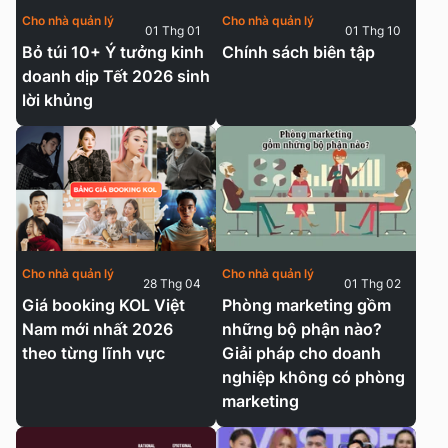
Cho nhà quản lý
Cho nhà quản lý
01 Thg 01
01 Thg 10
Bỏ túi 10+ Ý tưởng kinh
Chính sách biên tập
doanh dịp Tết 2026 sinh
lời khủng
Cho nhà quản lý
Cho nhà quản lý
28 Thg 04
01 Thg 02
Giá booking KOL Việt
Phòng marketing gồm
Nam mới nhất 2026
những bộ phận nào?
theo từng lĩnh vực
Giải pháp cho doanh
nghiệp không có phòng
marketing