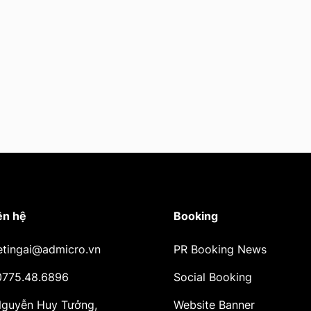
ên hệ
Booking
etingai@admicro.vn
PR Booking News
 0775.48.6896
Social Booking
 Nguyễn Huy Tưởng,
Website Banner