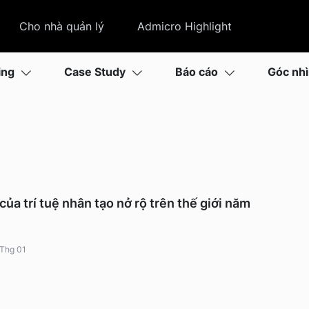
Cho nhà quản lý
Admicro Highlight
ing
Case Study
Báo cáo
Góc nh
ủa trí tuệ nhân tạo nở rộ trên thế giới năm
Thg 01