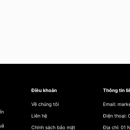
Điều khoản
Thông tin li
Về chúng tôi
Email: mark
ến
Liên hệ
Điện thoại:
uả
Chính sách bảo mật
Địa chỉ: 01