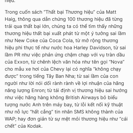
hiệu.
Trong cuốn sách “Thất bại Thương hiệu” của Matt
Haig, thông qua dẫn chứng 100 thương hiệu đã từng
trải qua thất bại lớn, chúng ta có thể tìm thấy những
thương hiệu thất bại xuất phát từ một ý tưởng sai lầm
như New Coke của Coca Cola, từ mở rộng thương
hiệu phi thực tế như nước hoa Harley Davidson, từ sai
lầm PR như việc phản ứng chậm chạp với vụ tràn dầu
của Exxon, từ chênh lệch văn hóa như tên gọi “Nova”
cho mẫu xe hơi của Chevy lại có nghĩa “không chạy
được” trong tiếng Tây Ban Nha; từ sai lầm của con
người như lời nói dối rành rành về lợi nhuận của hãng
năng lượng Enron; từ tái định vị thương hiệu sai hướng
như việc hãng hàng không British Airways bỏ biểu
tượng nước Anh trên máy bay, từ lỗi kết nối kỹ thuật
như nỗ lực “hất cẳng” tin nhắn SMS không thành của
WAP; hay đơn giản từ sự mệt mỏi thương hiệu như “cái
chết” của Kodak.