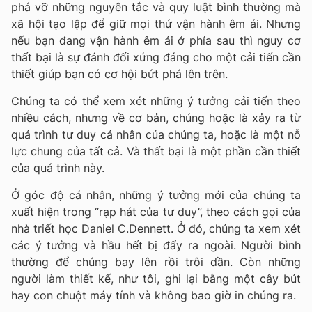
phá vỡ những nguyên tắc và quy luật bình thường mà
xã hội tạo lập để giữ mọi thứ vận hành êm ái. Nhưng
nếu bạn đang vận hành êm ái ở phía sau thì nguy cơ
thất bại là sự đánh đối xứng đáng cho một cải tiến cần
thiết giúp bạn có cơ hội bứt phá lên trên.
Chúng ta có thể xem xét những ý tưởng cải tiến theo
nhiều cách, nhưng về cơ bản, chúng hoặc là xảy ra từ
quá trình tư duy cá nhân của chúng ta, hoặc là một nỗ
lực chung của tất cả. Và thất bại là một phần cần thiết
của quá trình này.
Ở góc độ cá nhân, những ý tưởng mới của chúng ta
xuất hiện trong “rạp hát của tư duy”, theo cách gọi của
nhà triết học Daniel C.Dennett. Ở đó, chúng ta xem xét
các ý tưởng và hầu hết bị đẩy ra ngoài. Người bình
thường để chúng bay lên rồi trôi dần. Còn những
người làm thiết kế, như tôi, ghi lại bằng một cây bút
hay con chuột máy tính và không bao giờ in chúng ra.