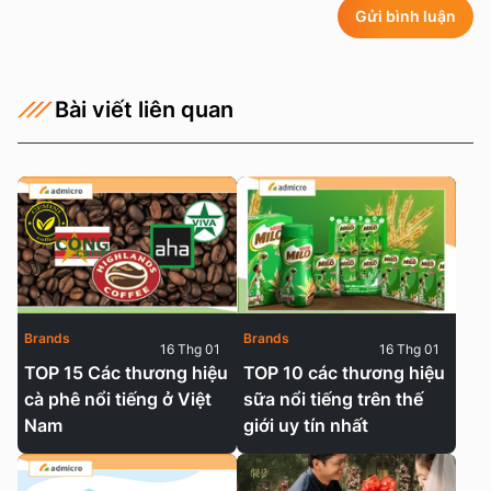
Gửi bình luận
Bài viết liên quan
Brands
Brands
16 Thg 01
16 Thg 01
TOP 15 Các thương hiệu
TOP 10 các thương hiệu
cà phê nổi tiếng ở Việt
sữa nổi tiếng trên thế
Nam
giới uy tín nhất