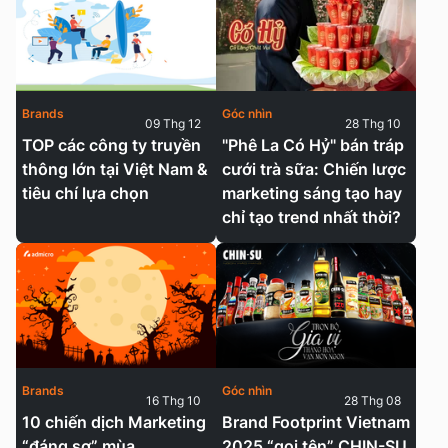
Brands
Góc nhìn
09 Thg 12
28 Thg 10
TOP các công ty truyền
"Phê La Có Hỷ" bán tráp
thông lớn tại Việt Nam &
cưới trà sữa: Chiến lược
tiêu chí lựa chọn
marketing sáng tạo hay
chỉ tạo trend nhất thời?
Brands
Góc nhìn
16 Thg 10
28 Thg 08
10 chiến dịch Marketing
Brand Footprint Vietnam
“đáng sợ” mùa
2025 “gọi tên” CHIN-SU