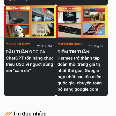
Marketing News
Marketing News
22 Thg 04
18 Thg 04
ĐẦU TUẦN ĐỌC GÌ:
ĐIỂM TIN TUẦN:
ChatGPT tốn hàng chục
Hermès trở thành tập
triệu USD vì người dùng
đoàn thời trang giá trị
nói “cảm ơn”
nhất thế giới, Google
hợp nhất các tên miền
quốc gia, chuyển toàn
bộ sang google.com
Tin đọc nhiều