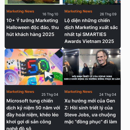
Marketing News
Marketing News
16 Thg 10
26 Thg 09
10+ Ý tưởng Marketing
Lộ diện những chiến
Halloween độc đáo, thu
dịch Marketing xuất sắc
hút khách hàng 2025
nhất tại SMARTIES
Awards Vietnam 2025
Marketing News
Marketing News
25 Thg 04
24 Thg 04
Microsoft tung chiến
Xu hướng mới của Gen
dịch kỷ niệm 50 năm với
Z: Hồi sinh triết lý của
đầy hoài niệm, khéo léo
Steve Jobs, ưa chuộng
khơi gợi di sản công
mặc "đồng phục" đi làm
nghệ đồ sộ