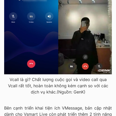
Vcall là gì? Chất lượng cuộc gọi và video call qua
Vcall rất tốt, hoàn toàn không kém cạnh so với các
dịch vụ khác.(Nguồn: GenK)
Bên cạnh triển khai tiện ích VMessage, bản cập nhật
dành cho Vsmart Live còn phát triển thêm 2 tính năng